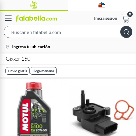
Inicia sesión
Search
Bar
location-
Ingresa tu ubicación
icon
Gixxer 150
Envío gratis
Llega mañana