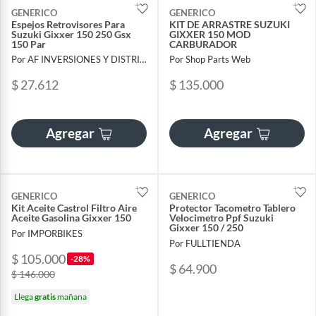
GENERICO
GENERICO
Espejos Retrovisores Para
KIT DE ARRASTRE SUZUKI
Suzuki Gixxer 150 250 Gsx
GIXXER 150 MOD
150 Par
CARBURADOR
Por AF INVERSIONES Y DISTRIBUCIONES SAS
Por Shop Parts Web
$ 27.612
$ 135.000
Agregar
Agregar
GENERICO
GENERICO
Kit Aceite Castrol Filtro Aire
Protector Tacometro Tablero
Aceite Gasolina Gixxer 150
Velocimetro Ppf Suzuki
Gixxer 150 / 250
Por IMPORBIKES
Por FULLTIENDA
$ 105.000
-28%
$ 64.900
$ 146.000
Llega
gratis
mañana