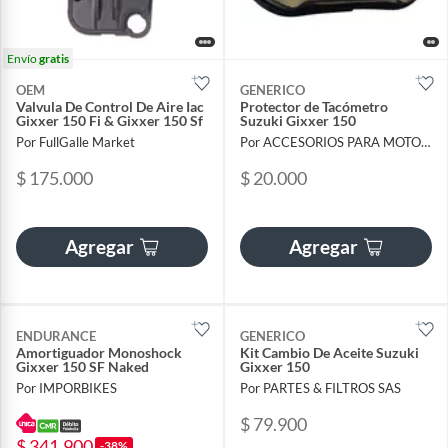
Envío
gratis
OEM
GENERICO
Valvula De Control De Aire Iac
Protector de Tacómetro
Gixxer 150 Fi & Gixxer 150 Sf
Suzuki Gixxer 150
Por FullGalle Market
Por ACCESORIOS PARA MOTOS Y CARROS
$ 175.000
$ 20.000
Agregar
Agregar
ENDURANCE
GENERICO
Amortiguador Monoshock
Kit Cambio De Aceite Suzuki
Gixxer 150 SF Naked
Gixxer 150
Por IMPORBIKES
Por PARTES & FILTROS SAS
$ 79.900
$ 341.900
-38%