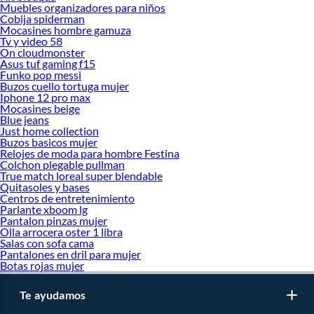
Muebles organizadores para niños
Cobija spiderman
Mocasines hombre gamuza
Tv y video 58
On cloudmonster
Asus tuf gaming f15
Funko pop messi
Buzos cuello tortuga mujer
Iphone 12 pro max
Mocasines beige
Blue jeans
Just home collection
Buzos basicos mujer
Relojes de moda para hombre Festina
Colchon plegable pullman
True match loreal super blendable
Quitasoles y bases
Centros de entretenimiento
Parlante xboom lg
Pantalon pinzas mujer
Olla arrocera oster 1 libra
Salas con sofa cama
Pantalones en dril para mujer
Botas rojas mujer
Te ayudamos