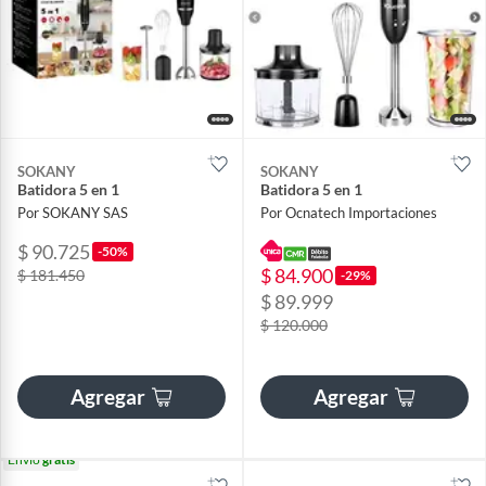
SOKANY
SOKANY
Batidora 5 en 1
Batidora 5 en 1
Por SOKANY SAS
Por Ocnatech Importaciones
$ 90.725
-50%
$ 84.900
$ 181.450
-29%
$ 89.999
$ 120.000
Agregar
Agregar
Envío
gratis