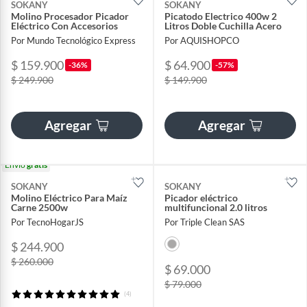
SOKANY
SOKANY
Molino Procesador Picador
Picatodo Electrico 400w 2
Eléctrico Con Accesorios
Litros Doble Cuchilla Acero
Por Mundo Tecnológico Express
Por AQUISHOPCO
$ 159.900
$ 64.900
-36%
-57%
$ 249.900
$ 149.900
Agregar
Agregar
Envío
gratis
SOKANY
SOKANY
Molino Eléctrico Para Maíz
Picador eléctrico
Carne 2500w
multifuncional 2.0 litros
Por TecnoHogarJS
Por Triple Clean SAS
$ 244.900
$ 260.000
$ 69.000
$ 79.000
(4)