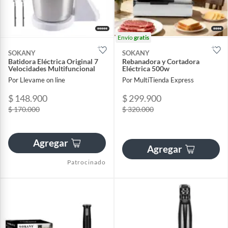
Envío
gratis
SOKANY
SOKANY
Batidora Eléctrica Original 7
Rebanadora y Cortadora
Velocidades Multifuncional
Eléctrica 500w
Por Llevame on line
Por MultiTienda Express
$ 148.900
$ 299.900
$ 170.000
$ 320.000
Agregar
Agregar
Patrocinado