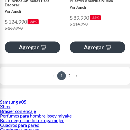
+ Pinchos Animales Para
Puestos Amarilla Nueva
Decorar
Por Amoli
Por Amoli
$ 89.990
-22%
$ 124.990
-26%
$ 114.990
$ 169.990
Agregar
Agregar
1
2
Samsung a05
Xbox
Brasier con encaje
Perfumes para hombre Issey miyake
Buzo negro cuello tortuga mujer
Cuadros para pared
Candongas gruesas