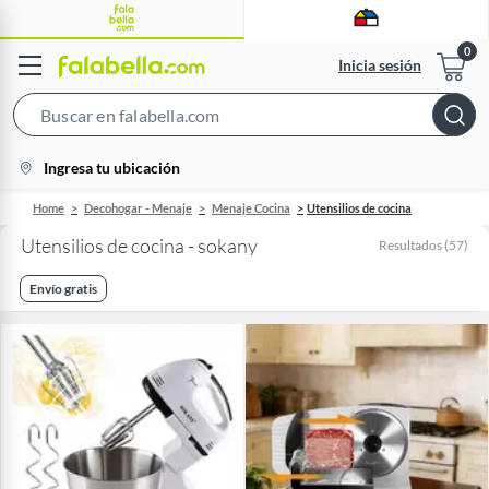
Inicia sesión
Search
Bar
location-
Ingresa tu ubicación
icon
Home
Decohogar - Menaje
Menaje Cocina
Utensilios de cocina
Utensilios de cocina - sokany
Resultados
(
57
)
Envío gratis