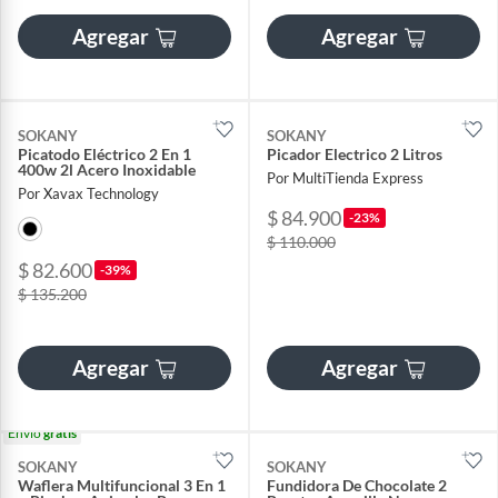
Agregar
Agregar
SOKANY
SOKANY
Picatodo Eléctrico 2 En 1
Picador Electrico 2 Litros
400w 2l Acero Inoxidable
Por MultiTienda Express
Por Xavax Technology
$ 84.900
-23%
$ 110.000
$ 82.600
-39%
$ 135.200
Agregar
Agregar
Envío
gratis
SOKANY
SOKANY
Waflera Multifuncional 3 En 1
Fundidora De Chocolate 2