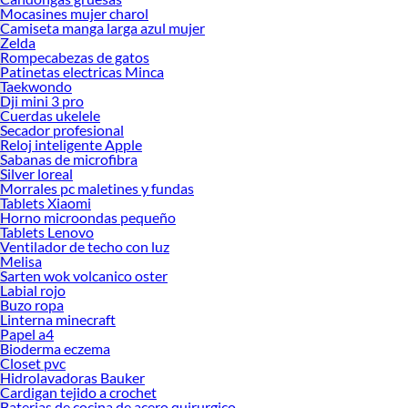
Mocasines mujer charol
Camiseta manga larga azul mujer
Zelda
Rompecabezas de gatos
Patinetas electricas Minca
Taekwondo
Dji mini 3 pro
Cuerdas ukelele
Secador profesional
Reloj inteligente Apple
Sabanas de microfibra
Silver loreal
Morrales pc maletines y fundas
Tablets Xiaomi
Horno microondas pequeño
Tablets Lenovo
Ventilador de techo con luz
Melisa
Sarten wok volcanico oster
Labial rojo
Buzo ropa
Linterna minecraft
Papel a4
Bioderma eczema
Closet pvc
Hidrolavadoras Bauker
Cardigan tejido a crochet
Baterias de cocina de acero quirurgico