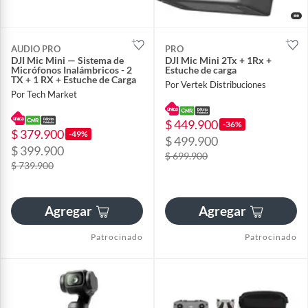
AUDIO PRO
PRO
DJI Mic Mini — Sistema de
DJI Mic Mini 2Tx + 1Rx +
Micrófonos Inalámbricos - 2
Estuche de carga
TX + 1 RX + Estuche de Carga
Por Vertek Distribuciones
Por Tech Market
$ 449.900
-36%
$ 379.900
-49%
$ 499.900
$ 399.900
$ 699.900
$ 739.900
Agregar
Agregar
Patrocinado
Patrocinado