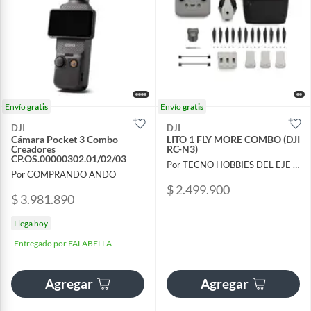
Envío
gratis
Envío
gratis
DJI
DJI
Cámara Pocket 3 Combo
LITO 1 FLY MORE COMBO (DJI
Creadores
RC-N3)
CP.OS.00000302.01/02/03
Por TECNO HOBBIES DEL EJE SAS
Por COMPRANDO ANDO
$ 2.499.900
$ 3.981.890
Llega hoy
Entregado por FALABELLA
Agregar
Agregar