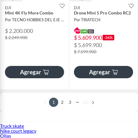
DJI
DJI
Mini 4K Fly More Combo
Drone Mini 5 Pro Combo RC2
Por TECNO HOBBIES DEL EJE SAS
Por TRIATECH
$ 2.200.000
$ 5.609.900
$ 2.249.900
-26%
$ 5.699.900
$ 7.599.900
Agregar
Agregar
...
1
2
3
21
Truck skate
Nike court legacy
Ollas