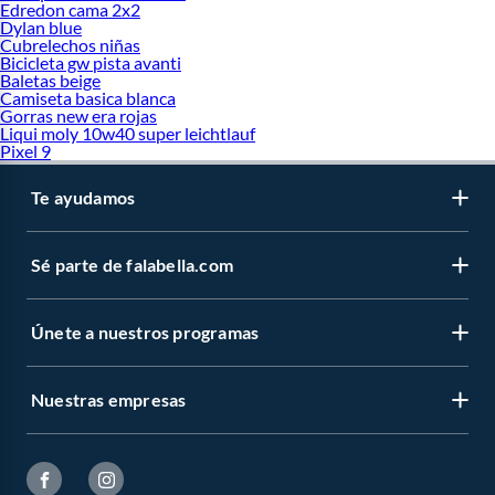
Edredon cama 2x2
Dylan blue
Cubrelechos niñas
Bicicleta gw pista avanti
Baletas beige
Camiseta basica blanca
Gorras new era rojas
Liqui moly 10w40 super leichtlauf
Pixel 9
Te ayudamos
Sé parte de falabella.com
Únete a nuestros programas
Nuestras empresas