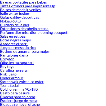
Ba eras portatiles para bebes
Tintas y toners para impresora Hp
Bolsos de moda juveniles
Isdin water fusion
Gafas oakley deportivas
Nokia g60 5g
Cuidado de la piel
Extensiones de cabello crespo
Perfume dior miss dior blooming bouquet
Salas en estibas
Botas negras mujer
Asadores el barril
Juego de mesa tio rico
Botines de amarrar para mujer
Pantalones dama
Croydon
Ollas imusa tapa azul
Boy toys
Carolina herrera
Risk juego
Under armour
Sarten wok volcanico oster
Toalla facial
Colchon emma 90x190
Cesto para basura
Pikachu para colorear
Escalera juego de mesa
Bioaqua removal of acne