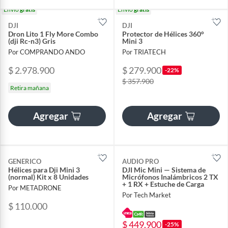
Envío
gratis
Envío
gratis
DJI
DJI
Dron Lito 1 Fly More Combo
Protector de Hélices 360°
(dji Rc-n3) Gris
Mini 3
Por COMPRANDO ANDO
Por TRIATECH
$ 2.978.900
$ 279.900
-22%
$ 357.900
Retira mañana
Agregar
Agregar
GENERICO
AUDIO PRO
Hélices para Dji Mini 3
DJI Mic Mini — Sistema de
(normal) Kit x 8 Unidades
Micrófonos Inalámbricos 2 TX
+ 1 RX + Estuche de Carga
Por METADRONE
Por Tech Market
$ 110.000
$ 449.900
-25%