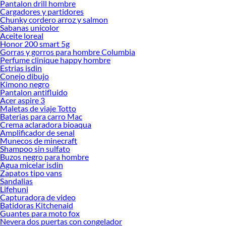
Pantalon drill hombre
Cargadores y partidores
Chunky cordero arroz y salmon
Sabanas unicolor
Aceite loreal
Honor 200 smart 5g
Gorras y gorros para hombre Columbia
Perfume clinique happy hombre
Estrias isdin
Conejo dibujo
Kimono negro
Pantalon antifluido
Acer aspire 3
Maletas de viaje Totto
Baterias para carro Mac
Crema aclaradora bioaqua
Amplificador de senal
Munecos de minecraft
Shampoo sin sulfato
Buzos negro para hombre
Agua micelar isdin
Zapatos tipo vans
Sandalias
Lifehuni
Capturadora de video
Batidoras Kitchenaid
Guantes para moto fox
Nevera dos puertas con congelador