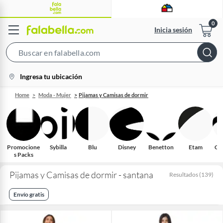
Inicia sesión
Search
Bar
location-
Ingresa tu ubicación
icon
Home
Moda - Mujer
Pijamas y Camisas de dormir
Promocione
Sybilla
Blu
Disney
Benetton
Etam
Cal
s Packs
Pijamas y Camisas de dormir - santana
Resultados
(
139
)
Envío gratis