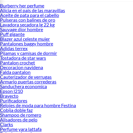
Burberry her perfume
Alicia en el pais de las maravillas
Aceite de pata para el cabello
Pulseras con balines de oro
Lavadora secadora lg 22 kg
Sauvage dior hombre
Puff gigante
Blazer azul celeste mujer
Pantalones baggy hombre
Adidas terrex
Pijamas y camisas de dormir
Tostadora de star wars
Pantalon crochet
Decoracion navidena
Falda pantalon
Cauterizador de verrugas
Armario puertas correderas
Sanduchera economica
Epson l210
Bravecto
Purificadores
Relojes de moda para hombre Festina
Cobija doble faz
Shampoo de romero
Alisadores de pelo
Clarks
Perfume yara lattafa