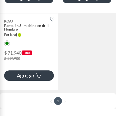
KOAJ
Pantalón Slim chino en drill
Hombre
Por Koaj
$ 71.940
-40%
$ 119.900
Agregar
1