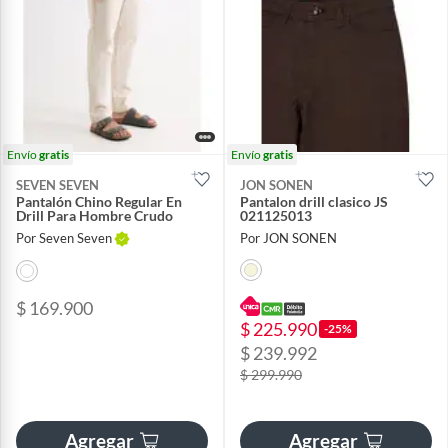
Envío
gratis
Envío
gratis
SEVEN SEVEN
JON SONEN
Pantalón Chino Regular En
Pantalon drill clasico JS
Drill Para Hombre Crudo
021125013
Por Seven Seven
Por JON SONEN
$ 169.900
$ 225.990
-25%
$ 239.992
$ 299.990
Agregar
Agregar