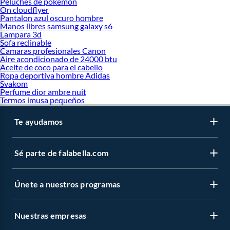
Peluches de pokemon
On cloudflyer
Pantalon azul oscuro hombre
Manos libres samsung galaxy s6
Lampara 3d
Sofa reclinable
Camaras profesionales Canon
Aire acondicionado de 24000 btu
Aceite de coco para el cabello
Ropa deportiva hombre Adidas
Svakom
Perfume dior ambre nuit
Termos imusa pequeños
Te ayudamos
Sé parte de falabella.com
Únete a nuestros programas
Nuestras empresas