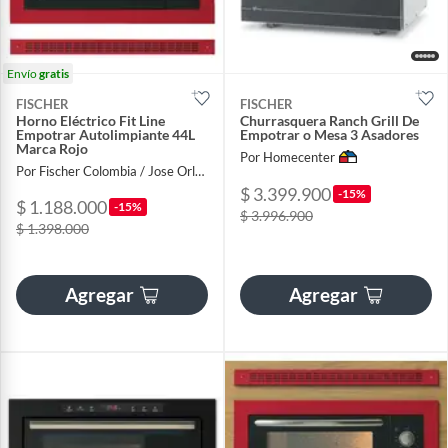
Envío
gratis
FISCHER
FISCHER
Horno Eléctrico Fit Line
Churrasquera Ranch Grill De
Empotrar Autolimpiante 44L
Empotrar o Mesa 3 Asadores
Marca Rojo
Por Homecenter
Por Fischer Colombia / Jose Orlando Gutierrez
$ 3.399.900
-15%
$ 1.188.000
-15%
$ 3.996.900
$ 1.398.000
Agregar
Agregar