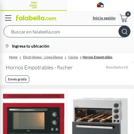
Inicia sesión
Search
Bar
location-
Ingresa tu ubicación
icon
Home
Electrohogar - Línea blanca
Cocina
Hornos Empotrables
Hornos Empotrables - fischer
Resultados
(
4
)
Envío gratis