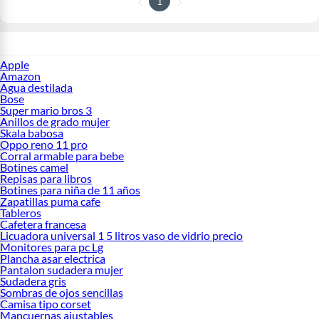
1
Apple
Amazon
Agua destilada
Bose
Super mario bros 3
Anillos de grado mujer
Skala babosa
Oppo reno 11 pro
Corral armable para bebe
Botines camel
Repisas para libros
Botines para niña de 11 años
Zapatillas puma cafe
Tableros
Cafetera francesa
Licuadora universal 1 5 litros vaso de vidrio precio
Monitores para pc Lg
Plancha asar electrica
Pantalon sudadera mujer
Sudadera gris
Sombras de ojos sencillas
Camisa tipo corset
Mancuernas ajustables