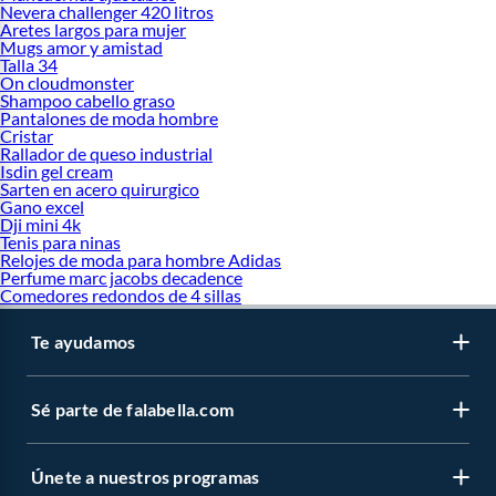
Nevera challenger 420 litros
Aretes largos para mujer
Mugs amor y amistad
Talla 34
On cloudmonster
Shampoo cabello graso
Pantalones de moda hombre
Cristar
Rallador de queso industrial
Isdin gel cream
Sarten en acero quirurgico
Gano excel
Dji mini 4k
Tenis para ninas
Relojes de moda para hombre Adidas
Perfume marc jacobs decadence
Comedores redondos de 4 sillas
Te ayudamos
Sé parte de falabella.com
Únete a nuestros programas