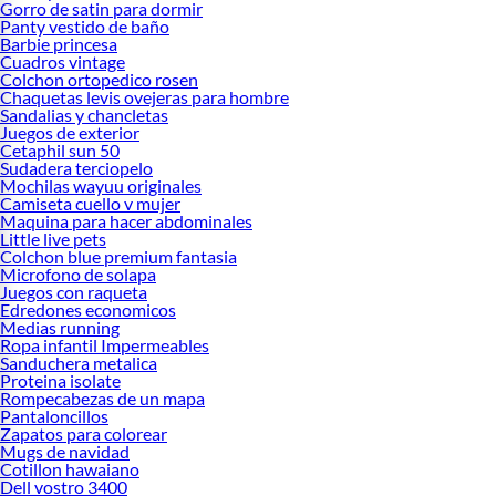
Gorro de satin para dormir
Panty vestido de baño
Barbie princesa
Cuadros vintage
Colchon ortopedico rosen
Chaquetas levis ovejeras para hombre
Sandalias y chancletas
Juegos de exterior
Cetaphil sun 50
Sudadera terciopelo
Mochilas wayuu originales
Camiseta cuello v mujer
Maquina para hacer abdominales
Little live pets
Colchon blue premium fantasia
Microfono de solapa
Juegos con raqueta
Edredones economicos
Medias running
Ropa infantil Impermeables
Sanduchera metalica
Proteina isolate
Rompecabezas de un mapa
Pantaloncillos
Zapatos para colorear
Mugs de navidad
Cotillon hawaiano
Dell vostro 3400