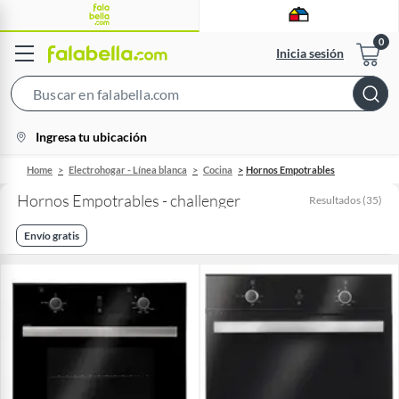
Inicia sesión
Search
Bar
location-
Ingresa tu ubicación
icon
Home
Electrohogar - Línea blanca
Cocina
Hornos Empotrables
Hornos Empotrables - challenger
Resultados
(
35
)
Envío gratis