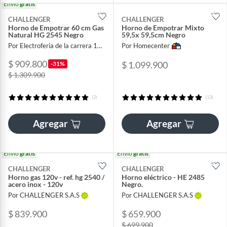
Envío
gratis
CHALLENGER
CHALLENGER
Horno de Empotrar 60 cm Gas
Horno de Empotrar Mixto
Natural HG 2545 Negro
59,5x 59,5cm Negro
Por Electroferia de la carrera 13 sas
Por Homecenter
$ 909.800
$ 1.099.900
-31%
$ 1.309.900
(2)
(13)
Agregar
Agregar
Envío
gratis
Envío
gratis
CHALLENGER
CHALLENGER
Horno gas 120v - ref. hg 2540 /
Horno eléctrico - HE 2485
acero inox - 120v
Negro.
Por CHALLENGER S.A.S
Por CHALLENGER S.A.S
$ 839.900
$ 659.900
$ 699.900