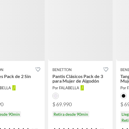
ON
BENETTON
BEN
es Pack de 2 Sin
Pantis Clásicos Pack de 3
Tang
para Mujer de Algodón
Muj
ABELLA
Por FALABELLA
Por 
90
$ 69.990
$ 6
desde 90min
Retira desde 90min
Lle
Ret