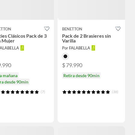
ETTON
BENETTON
ies Clásicos Pack de 3
Pack de 2 Brasieres sin
a Mujer
Varilla
FALABELLA
Por FALABELLA
9.990
$ 79.990
ga mañana
Retira desde 90min
ira desde 90min
(7)
(38)