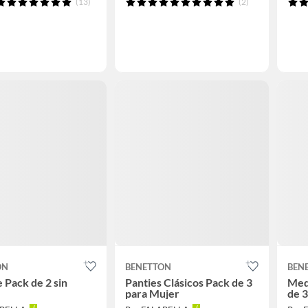
(13)
(2)
ON
BENETTON
BEN
e Pack de 2 sin
Panties Clásicos Pack de 3
Med
para Mujer
de 3