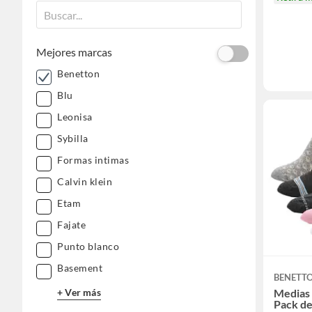
Mejores marcas
Benetton
Blu
Leonisa
Sybilla
Formas intimas
Calvin klein
Etam
Fajate
Punto blanco
Basement
BENETT
+ Ver más
Medias 
Pack de