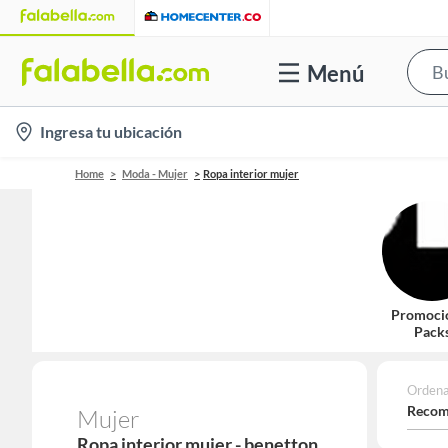
Menú
location-
Ingresa tu ubicación
icon
Home
Moda - Mujer
Ropa interior mujer
Promoci
Pack
Ordena
Recom
Mujer
Ropa interior mujer - benetton