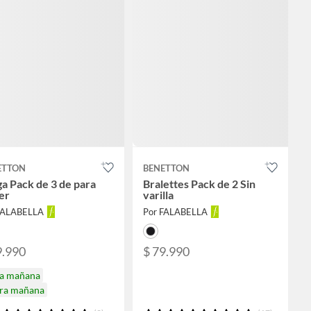
ETTON
BENETTON
a Pack de 3 de para
Bralettes Pack de 2 Sin
er
varilla
FALABELLA
Por FALABELLA
9.990
$ 79.990
ga mañana
ira mañana