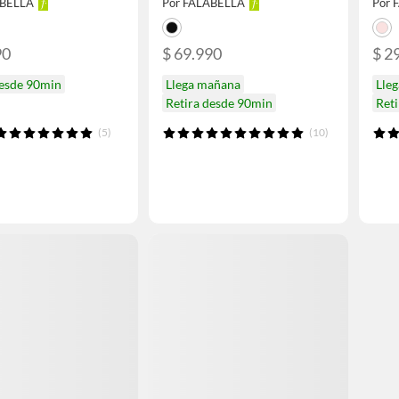
ABELLA
Por FALABELLA
Por 
90
$ 69.990
$ 2
desde 90min
Llega mañana
Lle
Retira desde 90min
Ret
(5)
(10)