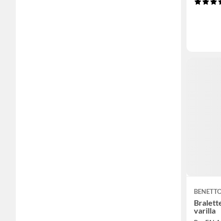
BENETT
Bralett
varilla