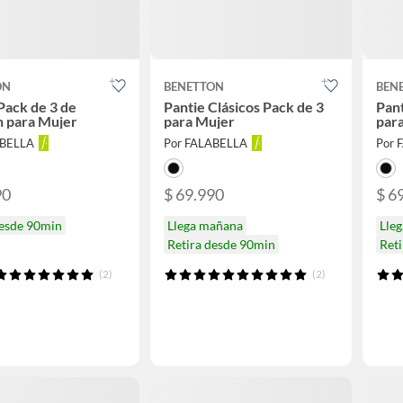
ON
BENETTON
BEN
Pack de 3 de
Pantie Clásicos Pack de 3
Pant
n para Mujer
para Mujer
par
ABELLA
Por FALABELLA
Por 
90
$ 69.990
$ 6
desde 90min
Llega mañana
Lle
Retira desde 90min
Ret
(2)
(2)