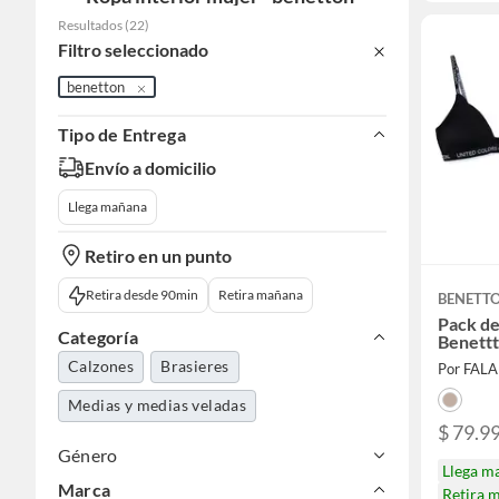
Resultados
(
22
)
Filtro seleccionado
benetton
Tipo de Entrega
Envío a domicilio
Llega mañana
Retiro en un punto
Retira desde 90min
Retira mañana
BENETT
Pack de
Categoría
Benett
Calzones
Brasieres
Por FAL
Medias y medias veladas
$ 79.9
Género
Llega m
Marca
Retira 