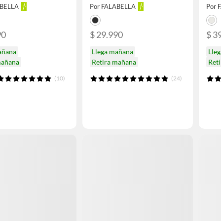
ABELLA
Por FALABELLA
Por 
90
$ 29.990
$ 3
añana
Llega mañana
Lle
mañana
Retira mañana
Ret
(10)
(24)