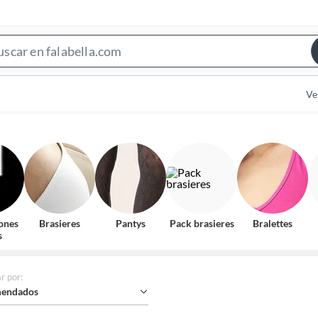
Search
Bar
Ve
ones
Brasieres
Pantys
Pack brasieres
Bralettes
s
r por
:
endados