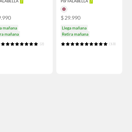
FALABELLA
Por FALABELLA
9.990
$ 29.990
ga mañana
Llega mañana
ira mañana
Retira mañana
(2)
(13)