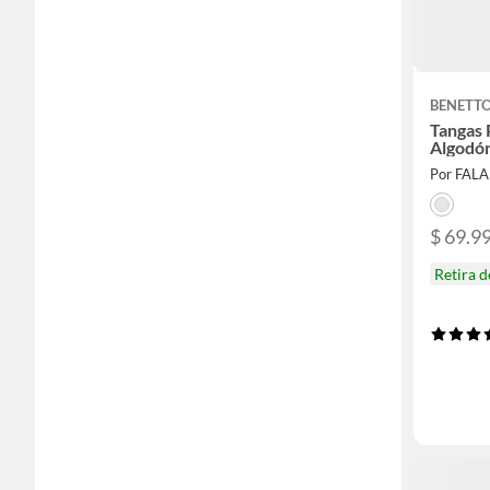
BENETT
Tangas 
Algodó
Por FAL
$ 69.9
Retira 