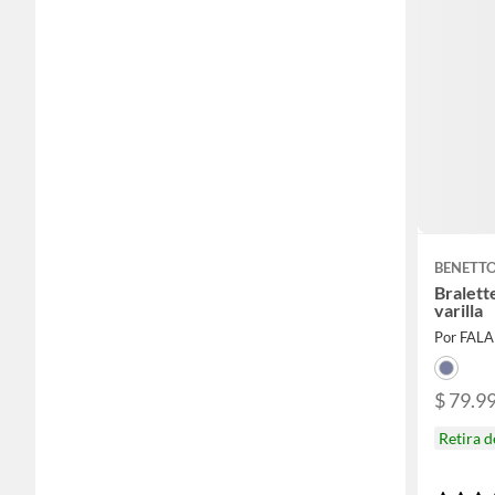
BENETT
Bralett
varilla
Por FAL
$ 79.9
Retira 