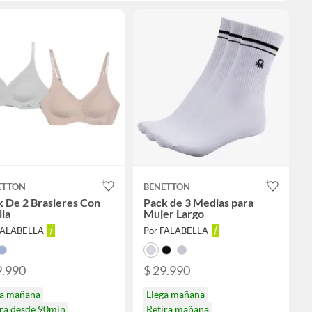
ETTON
BENETTON
 De 2 Brasieres Con
Pack de 3 Medias para
lla
Mujer Largo
FALABELLA
Por FALABELLA
9.990
$ 29.990
ga mañana
Llega mañana
ira desde 90min
Retira mañana