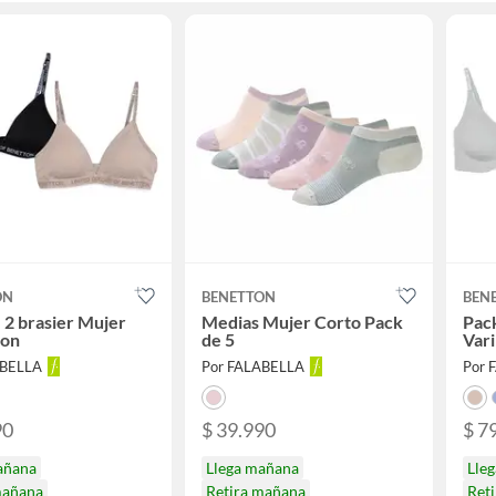
ON
BENETTON
BEN
 2 brasier Mujer
Medias Mujer Corto Pack
Pack
ton
de 5
Vari
ABELLA
Por FALABELLA
Por 
90
$ 39.990
$ 7
añana
Llega mañana
Lle
mañana
Retira mañana
Ret