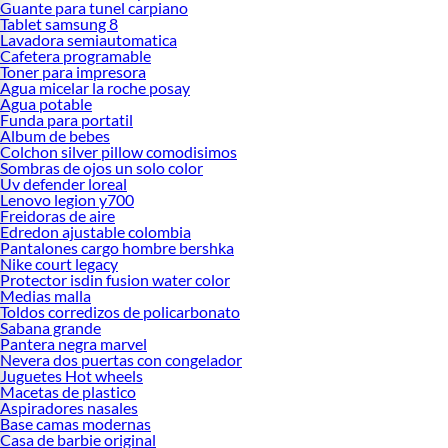
Guante para tunel carpiano
Tablet samsung 8
Lavadora semiautomatica
Cafetera programable
Toner para impresora
Agua micelar la roche posay
Agua potable
Funda para portatil
Album de bebes
Colchon silver pillow comodisimos
Sombras de ojos un solo color
Uv defender loreal
Lenovo legion y700
Freidoras de aire
Edredon ajustable colombia
Pantalones cargo hombre bershka
Nike court legacy
Protector isdin fusion water color
Medias malla
Toldos corredizos de policarbonato
Sabana grande
Pantera negra marvel
Nevera dos puertas con congelador
Juguetes Hot wheels
Macetas de plastico
Aspiradores nasales
Base camas modernas
Casa de barbie original