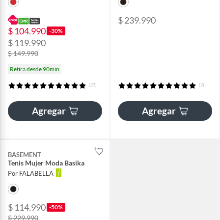
$ 239.990
$ 104.990
-30%
$ 119.990
$ 149.990
Retira desde 90min
(23)
(2)
Agregar
Agregar
BASEMENT
Tenis Mujer Moda Basika
Por FALABELLA
$ 114.990
-50%
$ 229.990