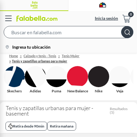
Inicia sesión
Search
Bar
location-
Ingresa tu ubicación
icon
Home
Calzado y tenis - Tenis
Tenis Mujer
Tenis y zapatillas urbanas para mujer
Skechers
Adidas
Puma
New Balance
Nike
Veja
R
Tenis y zapatillas urbanas para mujer -
Resultados
basement
(
5
)
Retira desde 90min
Retira mañana