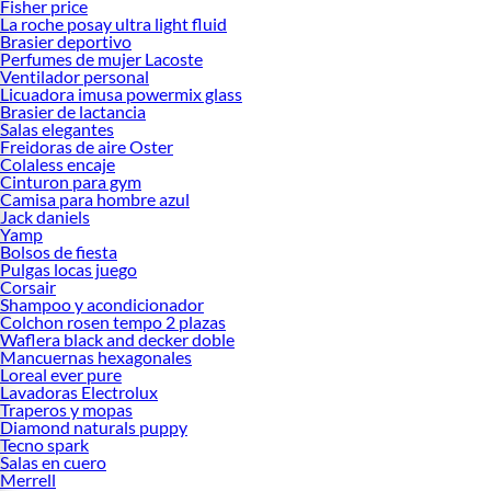
Fisher price
La roche posay ultra light fluid
Brasier deportivo
Perfumes de mujer Lacoste
Ventilador personal
Licuadora imusa powermix glass
Brasier de lactancia
Salas elegantes
Freidoras de aire Oster
Colaless encaje
Cinturon para gym
Camisa para hombre azul
Jack daniels
Yamp
Bolsos de fiesta
Pulgas locas juego
Corsair
Shampoo y acondicionador
Colchon rosen tempo 2 plazas
Waflera black and decker doble
Mancuernas hexagonales
Loreal ever pure
Lavadoras Electrolux
Traperos y mopas
Diamond naturals puppy
Tecno spark
Salas en cuero
Merrell