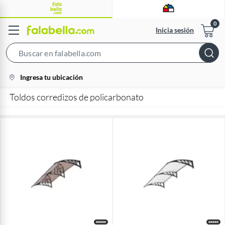
Inicia sesión
Search
Bar
location-
Ingresa tu ubicación
icon
Toldos corredizos de policarbonato