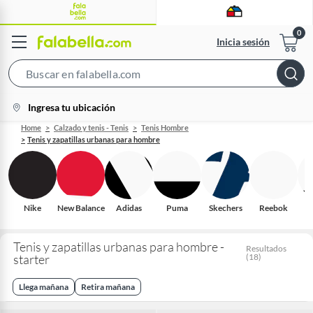
Inicia sesión
Search
Bar
location-
Ingresa tu ubicación
icon
Home
Calzado y tenis - Tenis
Tenis Hombre
Tenis y zapatillas urbanas para hombre
Nike
New Balance
Adidas
Puma
Skechers
Reebok
Tenis y zapatillas urbanas para hombre -
Resultados
starter
(
18
)
Llega mañana
Retira mañana