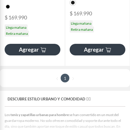
$ 169.990
$ 169.990
Llega mañana
Llega mañana
Retira mañana
Retira mañana
Agregar
Agregar
1
DESCUBRE ESTILO URBANO Y COMODIDAD 🚶‍♂️
Los
tenis y zapatillas urbanas para hombre
se han convertido en un must del
guardarropa moderno. No solo ofrecen comodidad y soporte durante todo el
día, sino que también aportan ese toque de estilo casual que todos buscan. En