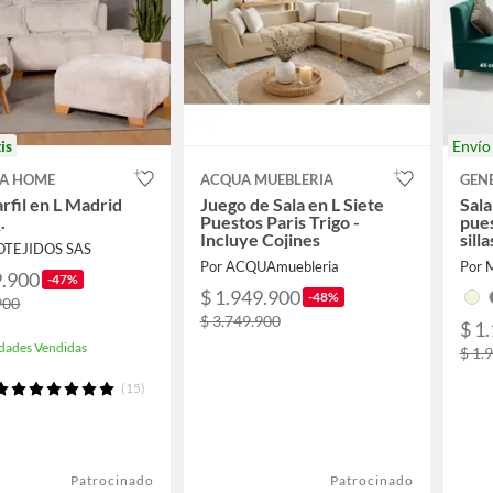
is
Enví
A HOME
ACQUA MUEBLERIA
GEN
rfil en L Madrid
Juego de Sala en L Siete
Sal
.
Puestos Paris Trigo -
pues
Incluye Cojines
sill
OTEJIDOS SAS
anti
Por ACQUAmuebleria
Por 
9.900
-47%
$ 1.949.900
-48%
900
$ 3.749.900
$ 1
dades Vendidas
$ 1.
(15)
Patrocinado
Patrocinado