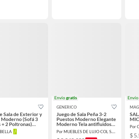
Envío
gratis
Enví
GENERICO
MAG
e Sala de Exterior y
Juego de Sala Peña 3-2
SAL
 Moderno (Sofá 3
Puestos Moderno Elegante
MIC
 + 2 Poltronas)
Moderno Tela antifluidos
Por
Beige Beige
ABELLA
Por MUEBLES DE LUJO COL S.A.S
$ 5