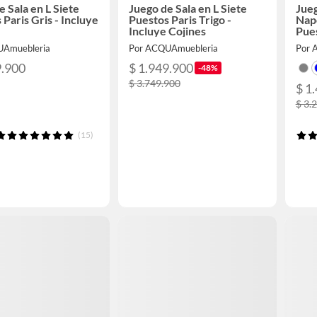
e Sala en L Siete
Juego de Sala en L Siete
Jueg
 Paris Gris - Incluye
Puestos Paris Trigo -
Napo
Incluye Cojines
Pues
UAmuebleria
Por ACQUAmuebleria
Por 
9.900
$ 1.949.900
-48%
$ 3.749.900
$ 1
$ 3.
(15)