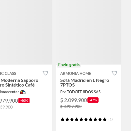
Envío
gratis
IC CLASS
ARMONIA HOME
a Moderna Sapporo
Sofá Madrid en L Negro
o Sintético Café
7PTOS
Homecenter
Por TODOTEJIDOS SAS
$ 2.099.900
.979.900
-47%
-40%
$ 3.929.900
339.900
(1)