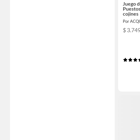
Juego d
Puestos
cojines
Por ACQ
$ 3.74