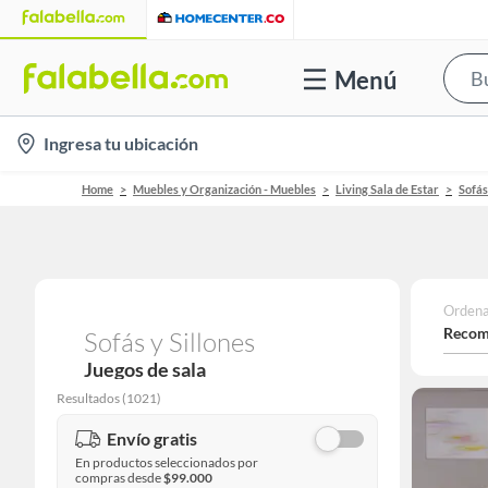
Menú
location-
Ingresa tu ubicación
icon
Home
Muebles y Organización - Muebles
Living Sala de Estar
Sofás
Ordena
Recom
Sofás y Sillones
Juegos de sala
Resultados
(
1021
)
Envío gratis
En productos seleccionados por
compras desde
$99.000