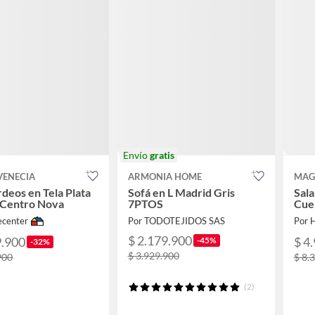
Envío
gratis
VENECIA
ARMONIA HOME
MAG
rdeos en Tela Plata
Sofá en L Madrid Gris
Sal
 Centro Nova
7PTOS
Cuer
center
Por TODOTEJIDOS SAS
Por 
$ 2.179.900
9.900
$ 4
-45%
-32%
$ 3.929.900
900
$ 8.
(2)