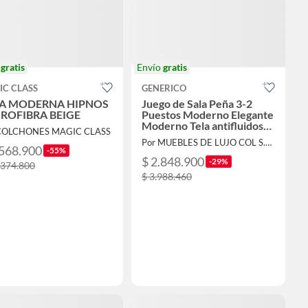
o
gratis
Envío
gratis
IC CLASS
GENERICO
A MODERNA HIPNOS
Juego de Sala Peña 3-2
ROFIBRA BEIGE
Puestos Moderno Elegante
Moderno Tela antifluidos
 COLCHONES MAGIC CLASS
Gris
Por MUEBLES DE LUJO COL S.A.S
.568.900
-55%
$ 2.848.900
-29%
.374.800
$ 3.988.460