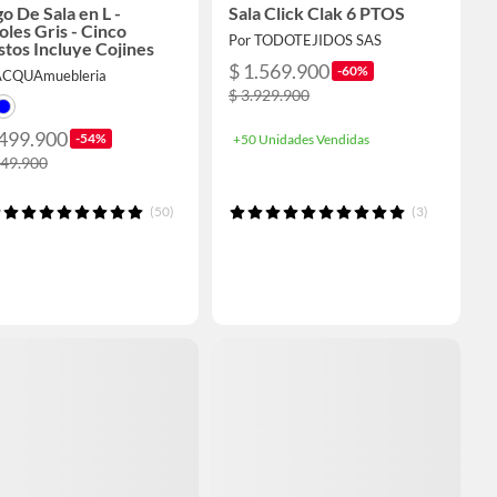
o De Sala en L -
Sala Click Clak 6 PTOS
les Gris - Cinco
Por TODOTEJIDOS SAS
tos Incluye Cojines
$ 1.569.900
-60%
ACQUAmuebleria
$ 3.929.900
.499.900
-54%
+50 Unidades Vendidas
249.900
(50)
(3)