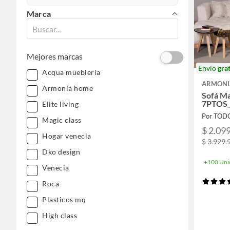
Marca
Mejores marcas
Envío
grat
Acqua muebleria
ARMONI
Armonia home
Sofá Ma
7PTOS_
Elite living
Por TOD
Magic class
$ 2.09
Hogar venecia
$ 3.929.
Dko design
+100 Uni
Venecia
Roca
Plasticos mq
High class