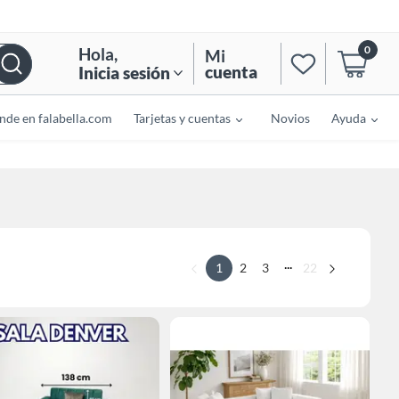
0
Hola
,
Mi
cuenta
Inicia sesión
nde en falabella.com
Tarjetas y cuentas
Novios
Ayuda
...
1
2
3
22