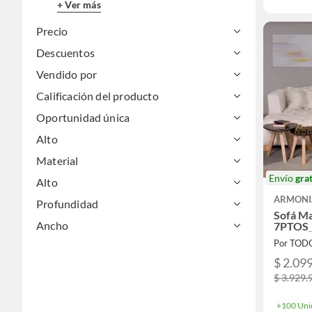
+ Ver más
Precio
Descuentos
Vendido por
Calificación del producto
Oportunidad única
Alto
Material
Envío
grat
Alto
ARMONI
Profundidad
Sofá Ma
Ancho
7PTOS_
Por TOD
$ 2.09
$ 3.929.
+100 Uni