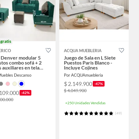
o
gratis
ERICO
ACQUA MUEBLERIA
a Denver modular 5
Juego de Sala en L Siete
tos combo sofá + 2
Puestos Paris Blanco -
as auxiliares en tela
Incluye Cojines
fluidos y pet friendly
Muebles Descanso
Por ACQUAmuebleria
$ 2.149.900
-47%
$ 4.049.900
.109.000
-42%
900.000
+250 Unidades Vendidas
(49)