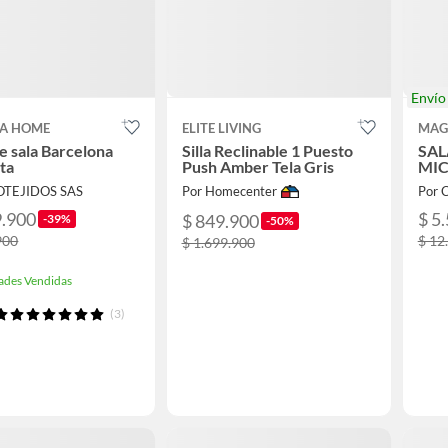
Enví
A HOME
ELITE LIVING
MAG
e sala Barcelona
Silla Reclinable 1 Puesto
SAL
ata
Push Amber Tela Gris
MIC
OTEJIDOS SAS
Por Homecenter
Por
9.900
$ 5
$ 849.900
-39%
-50%
900
$ 12
$ 1.699.900
ades Vendidas
(3)