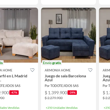
is
Envío
gratis
A HOME
ARMONIA HOME
ARM
rfil en L Madrid
Juego de sala Barcelona
Jueg
.
Azul
Azu
OTEJIDOS SAS
Por TODOTEJIDOS SAS
Por 
9.900
$ 1.399.900
$ 1
-47%
-39%
900
$ 2.279.900
$ 2.
dades Vendidas
+250 Unidades Vendidas
+250