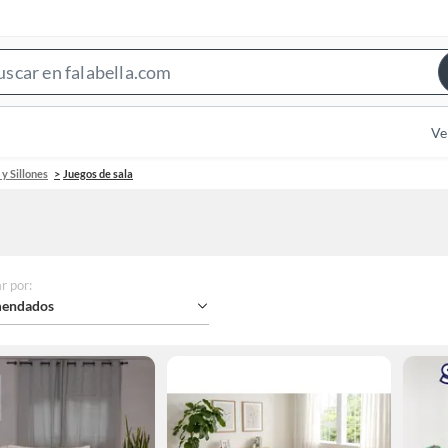
Search
Bar
Ve
 y Sillones
Juegos de sala
r por
:
endados