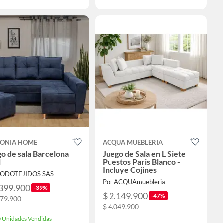
ONIA HOME
ACQUA MUEBLERIA
o de sala Barcelona
Juego de Sala en L Siete
l
Puestos Paris Blanco -
Incluye Cojines
TODOTEJIDOS SAS
Por ACQUAmuebleria
.399.900
-39%
$ 2.149.900
-47%
279.900
$ 4.049.900
 Unidades Vendidas