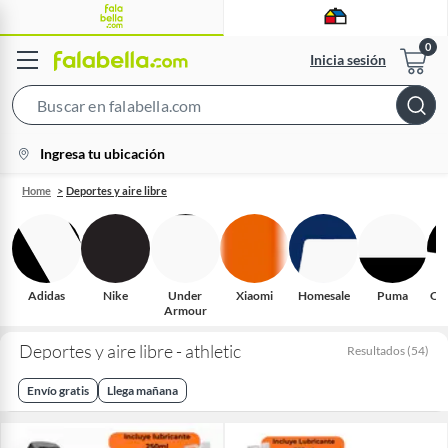
Inicia sesión
Search
Bar
location-
Ingresa tu ubicación
icon
Home
Deportes y aire libre
Adidas
Nike
Under
Xiaomi
Homesale
Puma
On
Armour
Deportes y aire libre - athletic
Resultados
(
54
)
Envío gratis
Llega mañana