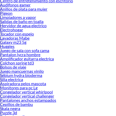
Centro de entretenimiento con escritorio
Audifonos gamer
Anillos de plata para mujer
Pigeon
Limpiadores a vapor
Salidas de baño en toalla
Hervidor de agua electrico
Electrohogar
Tocador con espejo
Lavadoras Mabe
Galaxy m23 5g
Huggies
Juego de sala con sofa cama
Pantalon lycra hombre
Amplificador guitarra electrica
Colchon spring td3
Bolsos de viaje
Juego mancuernas vinilo
Sébium hydra bioderma
Silla electrica
Aspiradora pelos mascota
Monitores para pc Lg
Congelador vertical whirlpool
Congelador vertical challenger
Pantalones anchos estampados
Cepillos de bambu
Skala negra
Puzzle 3d