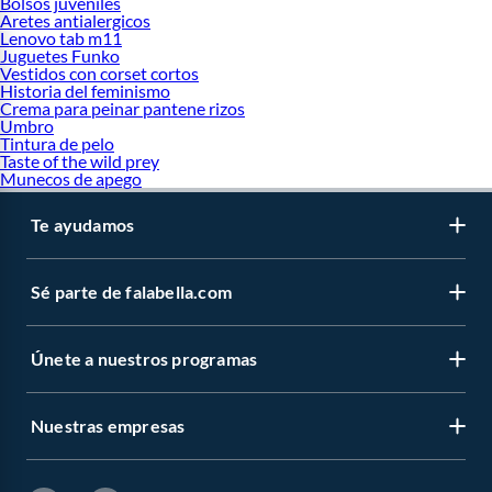
Bolsos juveniles
Aretes antialergicos
Lenovo tab m11
Juguetes Funko
Vestidos con corset cortos
Historia del feminismo
Crema para peinar pantene rizos
Umbro
Tintura de pelo
Taste of the wild prey
Munecos de apego
Te ayudamos
Sé parte de falabella.com
Únete a nuestros programas
Nuestras empresas