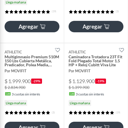
Llega mañana
(19)
(3)
Agregar
Agregar
ATHLETIC
ATHLETIC
Multigimnasio Premium 510M
Caminadora Trotadora 23T Fit
150 Lbs Cubierta Metálica,
Fold Plegado Total Motor 1.5
Predicador, Polea Media,
HP + Reloj Cubitt Viva Lite
Accesorios
Por MOVIFIT
Por MOVIFIT
$ 1.999.900
$ 1.129.900
-29%
-19%
$ 2.834.900
$ 1.399.900
3
cuotas sin interés
3
cuotas sin interés
Llega mañana
Llega mañana
(3)
(19)
Agregar
Agregar