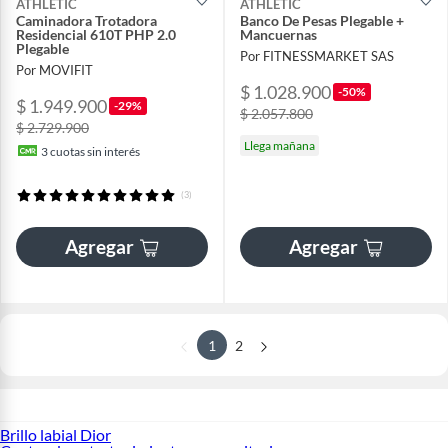
ATHLETIC
ATHLETIC
Caminadora Trotadora
Banco De Pesas Plegable +
Residencial 610T PHP 2.0
Mancuernas
Plegable
Por FITNESSMARKET SAS
Por MOVIFIT
$ 1.028.900
-50%
$ 1.949.900
-29%
$ 2.057.800
$ 2.729.900
Llega mañana
3
cuotas sin interés
(3)
Agregar
Agregar
1
2
Brillo labial Dior