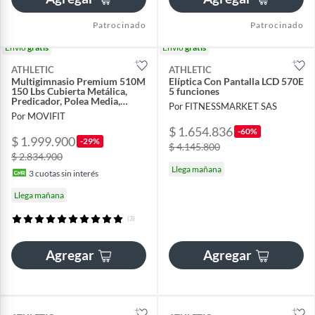
Patrocinado
Patrocinado
Envío
gratis
Envío
gratis
ATHLETIC
ATHLETIC
Multigimnasio Premium 510M
Elíptica Con Pantalla LCD 570E
150 Lbs Cubierta Metálica,
5 funciones
Predicador, Polea Media,
Por FITNESSMARKET SAS
Accesorios
Por MOVIFIT
$ 1.654.836
-60%
$ 1.999.900
-29%
$ 4.145.800
$ 2.834.900
Llega mañana
3
cuotas sin interés
Llega mañana
(3)
Agregar
Agregar