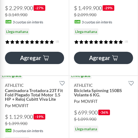
$ 2.299.900
$ 1.499.900
-27%
-29%
$ 3.149.900
$ 2.099.900
3
cuotas sin interés
3
cuotas sin interés
Llega mañana
Llega mañana
(6)
(6)
Agregar
Agregar
Envío
gratis
Envío
gratis
ATHLETIC
ATHLETIC
Caminadora Trotadora 23T Fit
Bicicleta Spinning 150BS
Fold Plegado Total Motor 1.5
Volante 6 KG.
HP + Reloj Cubitt Viva Lite
Por MOVIFIT
Por MOVIFIT
$ 699.900
-36%
$ 1.129.900
-19%
$ 1.099.900
$ 1.399.900
Llega mañana
3
cuotas sin interés