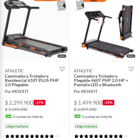
ATHLETIC
ATHLETIC
Caminadora Trotadora
Caminadora Trotadora
Residencial 610T PLUS PHP
Plegable 460T PHP 2.0 HP +
2.0 Plegable.
Pantalla LED y Bluetooth
Por MOVIFIT
Por MOVIFIT
$ 2.299.900
$ 1.499.900
-27%
-29%
$ 3.149.900
$ 2.099.900
3
cuotas sin interés
3
cuotas sin interés
Llega mañana
Llega mañana
(6)
(6)