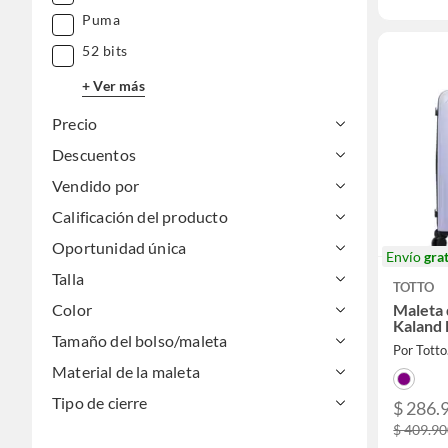
Puma
52 bits
+ Ver más
Precio
Descuentos
Vendido por
Calificación del producto
Oportunidad única
Envío
grat
Talla
TOTTO
Color
Maleta 
Kaland
Tamaño del bolso/maleta
Por Totto
Material de la maleta
Tipo de cierre
$ 286.
$ 409.9