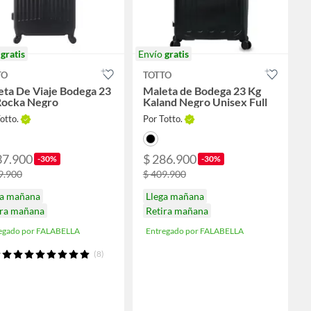
o
gratis
Envío
gratis
TO
TOTTO
eta De Viaje Bodega 23
Maleta de Bodega 23 Kg
Rocka Negro
Kaland Negro Unisex Full
otto.
Por Totto.
37.900
$ 286.900
-30%
-30%
9.900
$ 409.900
ga mañana
Llega mañana
ira mañana
Retira mañana
egado por FALABELLA
Entregado por FALABELLA
(8)