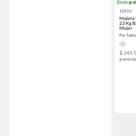
Envío
grat
TOTTO
Maleta
23 Kg B
Mujer
Por Totto
$ 349.
$ 499.9