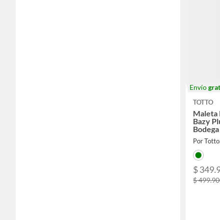
Envío
grat
TOTTO
Maleta 
Bazy P
Bodega
Por Totto
$ 349.
$ 499.9