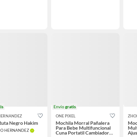
is
Envío
gratis
HERNANDEZ
ONE PIXEL
ZHO
Ruta Negro Hakim
Mochila Morral Pañalera
Moc
Para Bebe Multifuncional
Mult
RIO HERNANDEZ
Cuna Portatil Cambiador
Ajus