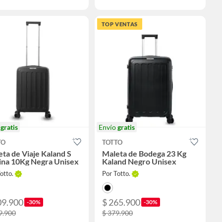
TOP VENTAS
o
gratis
Envío
gratis
TO
TOTTO
ta de Viaje Kaland S
Maleta de Bodega 23 Kg
ina 10Kg Negra Unisex
Kaland Negro Unisex
otto.
Por Totto.
09.900
$ 265.900
-30%
-30%
9.900
$ 379.900