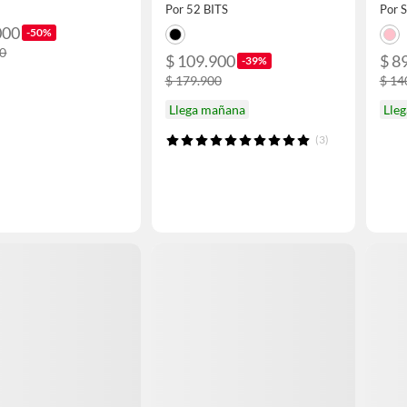
Negro
Por 52 BITS
000
-50%
00
$ 109.900
$ 8
-39%
$ 179.900
$ 14
Llega mañana
Lle
(3)