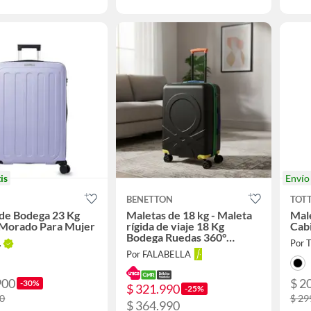
is
Enví
BENETTON
TOT
de Bodega 23 Kg
Maletas de 18 kg - Maleta
Male
 Morado Para Mujer
rígida de viaje 18 Kg
Cab
Bodega Ruedas 360°
.
Por T
candado TSA
Por FALABELLA
900
$ 2
-30%
$ 321.990
-25%
00
$ 29
$ 364.990