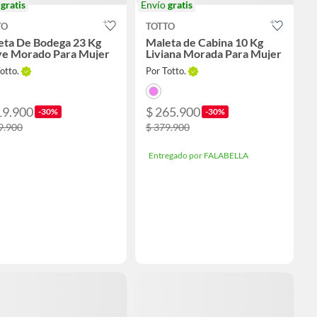
o
gratis
Envío
gratis
TO
TOTTO
eta De Bodega 23 Kg
Maleta de Cabina 10 Kg
e Morado Para Mujer
Liviana Morada Para Mujer
otto.
Por Totto.
19.900
$ 265.900
-30%
-30%
9.900
$ 379.900
Entregado por FALABELLA