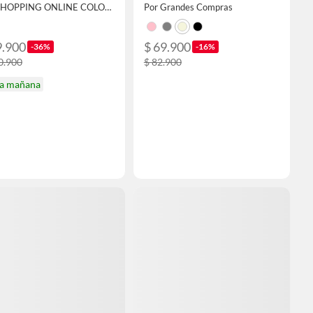
Por SHOPPING ONLINE COLOMBIA SAS
Por Grandes Compras
9.900
$ 69.900
-36%
-16%
0.900
$ 82.900
ga mañana