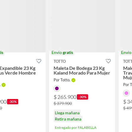
is
Envío
gratis
Enví
TOTTO
TOT
Expandible 23 Kg
Maleta De Bodega 23 Kg
Male
lus Verde Hombre
Kaland Morado Para Mujer
Tra
Muj
Por Totto.
.
Por T
$ 265.900
-30%
900
$ 3
-30%
$ 379.900
00
$ 49
Llega mañana
Retira mañana
Entregado por FALABELLA