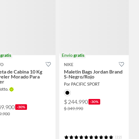
o
gratis
Envío
gratis
TO
NIKE
ta de Cabina 10 Kg
Maletin Bags Jordan Brand
veler Morado Para
S-Negro/Rojo
er
Por PACIFIC SPORT
otto.
$ 244.990
-30%
49.900
-30%
$ 349.990
9.900
(22)