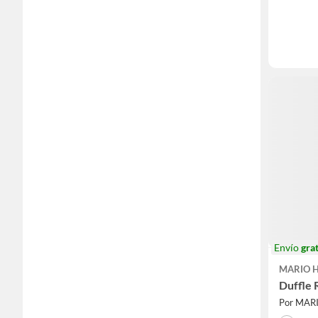
Envío
grat
MARIO 
Duffle 
Por MA