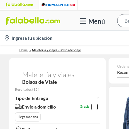
Menú
location-
Ingresa tu ubicación
icon
Home
Maletería y viajes - Bolsos de Viaje
Ordena
Recom
Maletería y viajes
Bolsos de Viaje
Resultados
(
354
)
Tipo de Entrega
Envío a domicilio
Gratis
Llega mañana