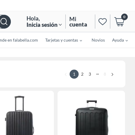
0
Hola
,
Mi
cuenta
Inicia sesión
nde en falabella.com
Tarjetas y cuentas
Novios
Ayuda
...
1
2
3
8