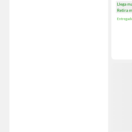
Llega m
Retira 
Entregad