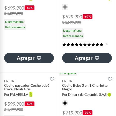
$ 699.900
-63%
$ 1.899.990
$ 529.900
-67%
Llega mañana
$ 1.599.900
Retira mañana
Llega mañana
Retira mañana
(1)
Agregar
Agregar
Envío
gratis
PRIORI
PRIORI
Coche paseador Coche bebé
Coche Bebe 3 en 1 Charlotte
travel Noah Gris
Negro
Por FALABELLA
Por Dimark de Colombia S.A.S
$ 599.900
-60%
$ 1.499.900
$ 719.900
-55%