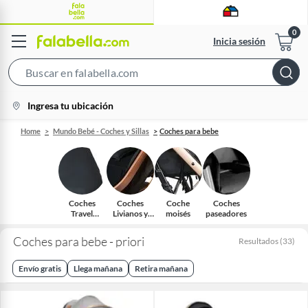
Inicia sesión
Search
Bar
location-
Ingresa tu ubicación
icon
Home
Mundo Bebé - Coches y Sillas
Coches para bebe
Coches
Coches
Coche
Coches
Travel
Livianos y
moisés
paseadores
System
Compactos
Coches para bebe - priori
Resultados
(
33
)
Envío gratis
Llega mañana
Retira mañana