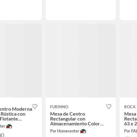
FURINNO
ROCA
entro Moderna
Rústica con
Mesa de Centro
Mesa 
 Flotante
Rectangular con
Recta
ar
Almacenamiento Color
63 x 
ter
Espresso Marrón
Mueb
Por Homecenter
Por F
00