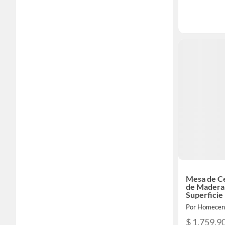
Mesa de C
de Madera 
Superficie
Rectangul
Por Homecen
$ 1.759.9