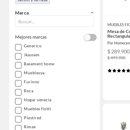
Marca
MUEBLES FI
Mesa de C
Rectangula
Mejores marcas
Por Homecen
Generico
$ 289.900
Jkassem
$ 499.900
Basement home
Mueblesya
Furinno
Roca
Hogar venecia
Muebles fiotti
Plastired
Rimax