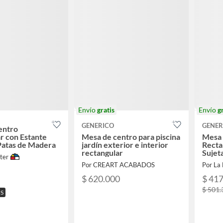
Envío
gratis
Envío
g
GENERICO
GENER
entro
r con Estante
Mesa de centro para piscina
Mesa 
 Patas de Madera
jardín exterior e interior
Recta
rectangular
Sujet
ter
Por CREART ACABADOS
Por La 
$ 620.000
$ 41
$ 501.
IS