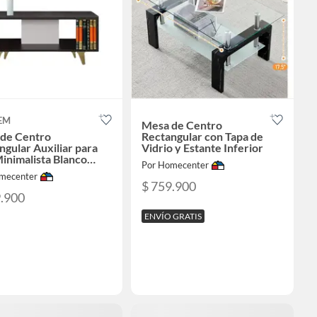
EM
Mesa de Centro
de Centro
Rectangular con Tapa de
ngular Auxiliar para
Vidrio y Estante Inferior
Minimalista Blanco
Por Homecenter
ue
mecenter
$ 759.900
9.900
ENVÍO GRATIS