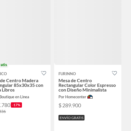
ratis
ICO
FURINNO
de Centro Madera
Mesa de Centro
ngular 85x30x35 con
Rectangular Color Espresso
a Libros
con Diseño Minimalista
Boutique en Linea
Por Homecenter
7.780
$ 289.900
-17%
336
ENVÍO GRATIS