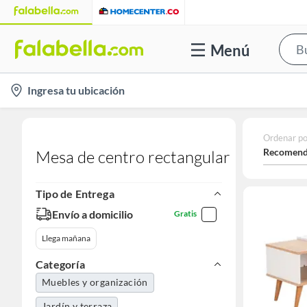
Menú
location-
Ingresa tu ubicación
icon
Ordenar po
Recomend
Mesa de centro rectangular
Tipo de Entrega
Envío a domicilio
Gratis
Llega mañana
Categoría
Muebles y organización
Jardín y terraza