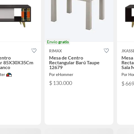
Envío
gratis
RIMAX
JKASS
entro
Mesa de Centro
Mesa 
ar 85X30X35Cm
Rectangular Barú Taupe
Recta
anco
12679
Sala 
Weng
ter
Por eHommer
Por Ho
$ 130.000
$ 66