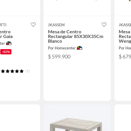
OTTI
JKASSEM
JKASS
entro
Mesa de Centro
Mesa 
r Gaia
Rectangular 85X30X35Cm
Rect
Blanco
Weng
ter
Por Homecenter
Por Ho
-42%
$ 599.900
$ 67
(1)