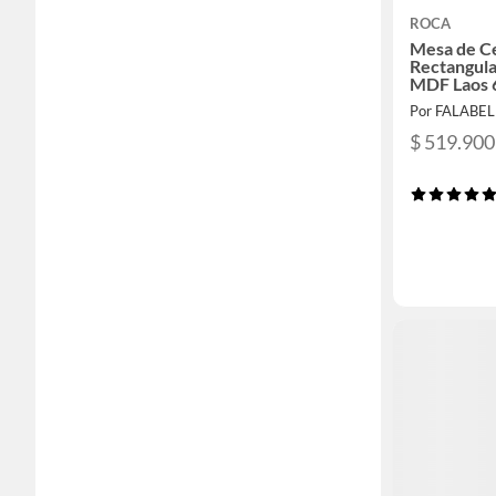
ROCA
Mesa de C
Rectangul
MDF Laos 6
Mica - Mu
Por FALABE
$ 519.900