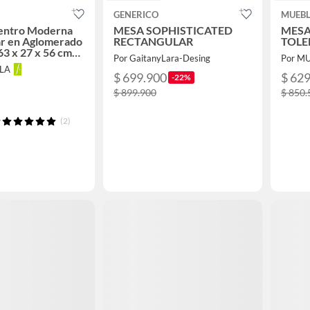
GENERICO
MUEBL
entro Moderna
MESA SOPHISTICATED
MESA
ar en Aglomerado
RECTANGULAR
TOLE
3 x 27 x 56 cm
Por GaitanyLara-Desing
Por M
eble
LLA
$ 699.900
$ 62
-22%
$ 899.900
$ 850.
(2)