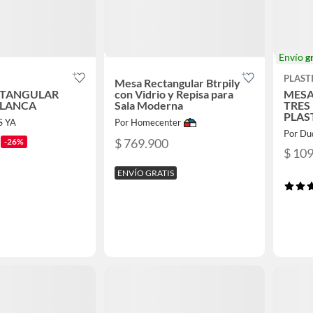
Envío
g
PLAST
Mesa Rectangular Btrpily
CTANGULAR
con Vidrio y Repisa para
MESA
BLANCA
Sala Moderna
TRES
PLAS
S YA
Por Homecenter
Por Du
$ 769.900
-26%
$ 10
ENVÍO GRATIS