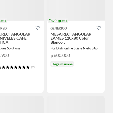
ratis
Envío
gratis
IRED
GENERICO
 RECTANGULAR
MESA RECTANGULAR
 NIVELES CAFE
EAMES 120x80 Color
TICA
Blanco_.
ques Solutions
Por Distrionline Luisfe Nieto SAS
9.900
$ 600.000
Llega mañana
(2)