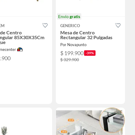
Envío
gratis
EM
GENERICO
de Centro
Mesa de Centro
angular 85X30X35Cm
Rectangular 32 Pulgadas
ue
Por Novapunto
mecenter
$ 199.900
-39%
9.900
$ 329.900