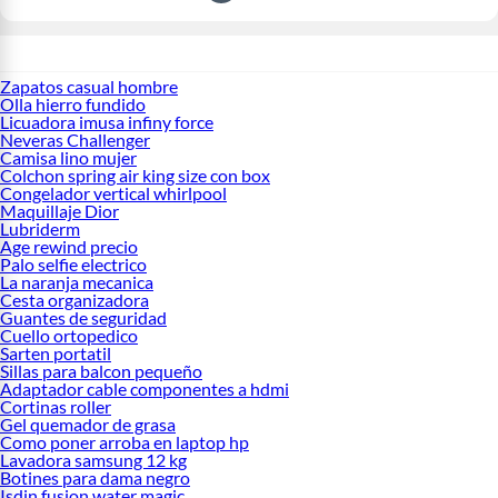
Zapatos casual hombre
Olla hierro fundido
Licuadora imusa infiny force
Neveras Challenger
Camisa lino mujer
Colchon spring air king size con box
Congelador vertical whirlpool
Maquillaje Dior
Lubriderm
Age rewind precio
Palo selfie electrico
La naranja mecanica
Cesta organizadora
Guantes de seguridad
Cuello ortopedico
Sarten portatil
Sillas para balcon pequeño
Adaptador cable componentes a hdmi
Cortinas roller
Gel quemador de grasa
Como poner arroba en laptop hp
Lavadora samsung 12 kg
Botines para dama negro
Isdin fusion water magic