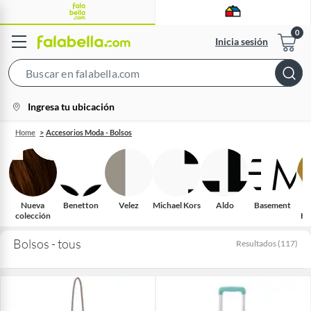
Inicia sesión
Search
Bar
location-
Ingresa tu ubicación
icon
Home
Accesorios Moda - Bolsos
Nueva
Benetton
Velez
Michael Kors
Aldo
Basement
colección
He
Bolsos - tous
Resultados
(
117
)