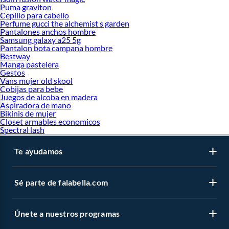
Puma graviton
Cepillo para cabello
Perfume gucci the alchemist s garden
Pantalones anchos hombre
Samsung galaxy a25 5g
Pantalon bota campana hombre
Bestway
Manga pastelera
Gestos
Vans mujer old skool
Cobijas para bebe
Juegos de alcoba en madera
Aspiradora de mano
Bikinis de mujer
Closet armables economicos
Spectral lash
Te ayudamos
Sé parte de falabella.com
Únete a nuestros programas