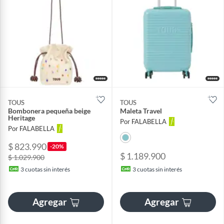
TOUS
TOUS
Bombonera pequeña beige
Maleta Travel
Heritage
Por FALABELLA
Por FALABELLA
$ 823.990
-20%
$ 1.189.900
$ 1.029.900
3
cuotas sin interés
3
cuotas sin interés
Agregar
Agregar