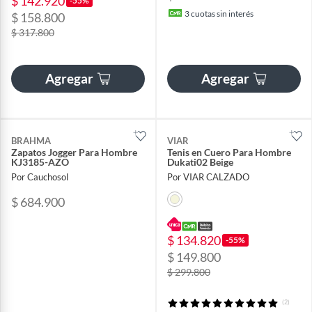
$ 142.920
-55%
3
cuotas sin interés
$ 158.800
$ 317.800
Agregar
Agregar
BRAHMA
VIAR
Zapatos Jogger Para Hombre
Tenis en Cuero Para Hombre
KJ3185-AZO
Dukati02 Beige
Por Cauchosol
Por VIAR CALZADO
$ 684.900
$ 134.820
-55%
$ 149.800
$ 299.800
(2)