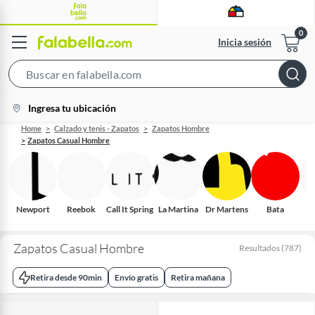
Inicia sesión
Search
Bar
location-
Ingresa tu ubicación
icon
Home
Calzado y tenis - Zapatos
Zapatos Hombre
Zapatos Casual Hombre
Newport
Reebok
Call It Spring
La Martina
Dr Martens
Bata
Zapatos Casual Hombre
Resultados
(
787
)
Retira desde 90min
Envío gratis
Retira mañana