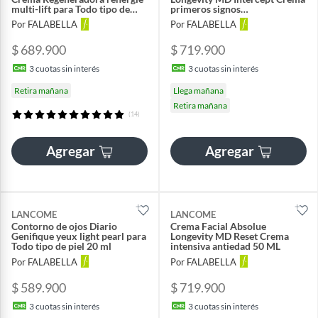
multi-lift para Todo tipo de
primeros signos
piel 50 ml
envejecimiento 50 ML
Por FALABELLA
Por FALABELLA
$ 689.900
$ 719.900
3
cuotas sin interés
3
cuotas sin interés
Retira mañana
Llega mañana
Retira mañana
(14)
Agregar
Agregar
LANCOME
LANCOME
Contorno de ojos Diario
Crema Facial Absolue
Genifique yeux light pearl para
Longevity MD Reset Crema
Todo tipo de piel 20 ml
intensiva antiedad 50 ML
Por FALABELLA
Por FALABELLA
$ 589.900
$ 719.900
3
cuotas sin interés
3
cuotas sin interés