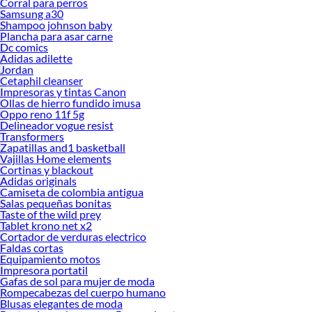
Corral para perros
Samsung a30
Shampoo johnson baby
Plancha para asar carne
Dc comics
Adidas adilette
Jordan
Cetaphil cleanser
Impresoras y tintas Canon
Ollas de hierro fundido imusa
Oppo reno 11f 5g
Delineador vogue resist
Transformers
Zapatillas and1 basketball
Vajillas Home elements
Cortinas y blackout
Adidas originals
Camiseta de colombia antigua
Salas pequeñas bonitas
Taste of the wild prey
Tablet krono net x2
Cortador de verduras electrico
Faldas cortas
Equipamiento motos
Impresora portatil
Gafas de sol para mujer de moda
Rompecabezas del cuerpo humano
Blusas elegantes de moda