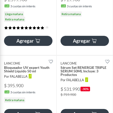
3
cuotas sin interés
3
cuotas sin interés
Llega mañana
Retira mañana
Retira mañana
(8)
Agregar
Agregar
LANCOME
LANCOME
Bloqueador UV expert Youth
Sérum Set RENERGIE TRIPLE
Shield Líquido 50 ml
SERUM 50ML Incluye: 3
Productos
Por FALABELLA
Por FALABELLA
$ 395.900
$ 531.990
-30%
3
cuotas sin interés
$ 759.900
Retira mañana