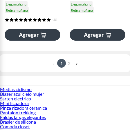
Llega mañana
Llega mañana
Retira mañana
Retira mañana
(26)
Agregar
Agregar
1
2
Medias ciclismo
Blazer azul cielo mujer
Sarten electrico
Mini licuadora
Pinza rizadora ceramica
Pantalon trekking
Faldas largas elegantes
Brasier de silicona
Comoda closet