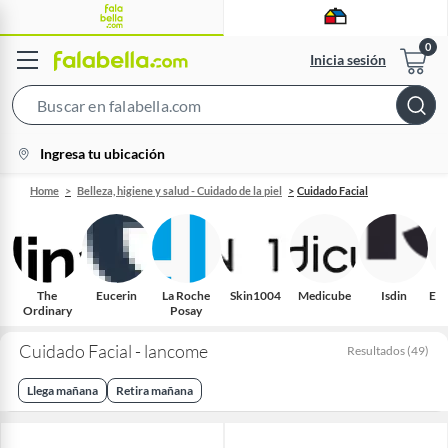
Inicia sesión
Search
Bar
location-
Ingresa tu ubicación
icon
Home
Belleza, higiene y salud - Cuidado de la piel
Cuidado Facial
The
Eucerin
La Roche
Skin1004
Medicube
Isdin
Est
Ordinary
Posay
Cuidado Facial - lancome
Resultados
(
49
)
Llega mañana
Retira mañana