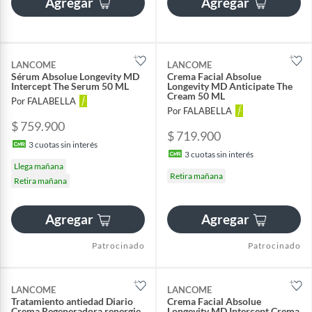
Agregar
Agregar
LANCOME
LANCOME
Sérum Absolue Longevity MD
Crema Facial Absolue
Intercept The Serum 50 ML
Longevity MD Anticipate The
Cream 50 ML
Por FALABELLA
Por FALABELLA
$ 759.900
$ 719.900
3
cuotas sin interés
3
cuotas sin interés
Llega mañana
Retira mañana
Retira mañana
Agregar
Agregar
Patrocinado
Patrocinado
LANCOME
LANCOME
Tratamiento antiedad Diario
Crema Facial Absolue
Crema Regeneradora renergie
Longevity MD Intercept Crema