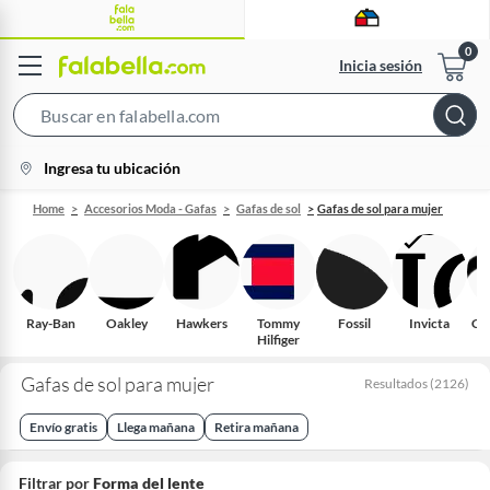
Inicia sesión
Search
Bar
location-
Ingresa tu ubicación
icon
Home
Accesorios Moda - Gafas
Gafas de sol
Gafas de sol para mujer
Ray-Ban
Oakley
Hawkers
Tommy
Fossil
Invicta
Cal
Hilfiger
Gafas de sol para mujer
Resultados
(
2126
)
Envío gratis
Llega mañana
Retira mañana
Filtrar por
Forma del lente