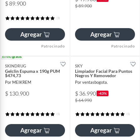
$ 89.900
$ 89.900
(1)
Agregar
Agregar
Patrocinado
Patrocinado
Envío
gratis
SKINDRUG
SKY
Gelclin Espuma x 190g PUM
Limpiador Facial Para Puntos
$474,73
Negros Y Removedor
Por MEIKREM
Por ventasbogota.
$ 130.900
$ 36.990
-43%
$ 64.990
(1)
(1)
Agregar
Agregar