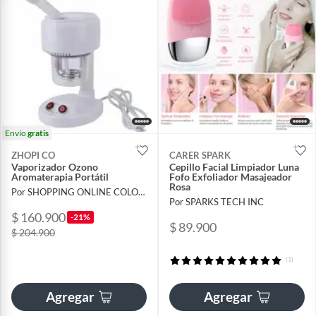
Envío
gratis
ZHOPI CO
CARER SPARK
Vaporizador Ozono
Cepillo Facial Limpiador Luna
Aromaterapia Portátil
Fofo Exfoliador Masajeador
Rosa
Por SHOPPING ONLINE COLOMBIA SAS
Por SPARKS TECH INC
$ 160.900
-21%
$ 89.900
$ 204.900
(1)
Agregar
Agregar