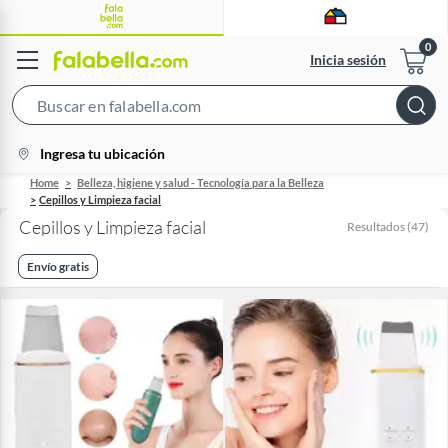
Inicia sesión
Search
Bar
location-
Ingresa tu ubicación
icon
Home
Belleza, higiene y salud - Tecnología para la Belleza
Cepillos y Limpieza facial
Cepillos y Limpieza facial
Resultados
(
47
)
Envío gratis