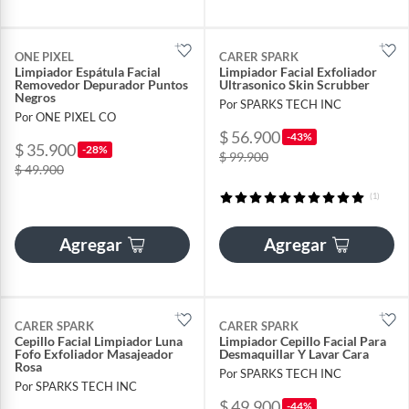
ONE PIXEL
CARER SPARK
Limpiador Espátula Facial
Limpiador Facial Exfoliador
Removedor Depurador Puntos
Ultrasonico Skin Scrubber
Negros
Por SPARKS TECH INC
Por ONE PIXEL CO
$ 56.900
-43%
$ 35.900
-28%
$ 99.900
$ 49.900
(1)
Agregar
Agregar
CARER SPARK
CARER SPARK
Cepillo Facial Limpiador Luna
Limpiador Cepillo Facial Para
Fofo Exfoliador Masajeador
Desmaquillar Y Lavar Cara
Rosa
Por SPARKS TECH INC
Por SPARKS TECH INC
$ 49.900
-44%