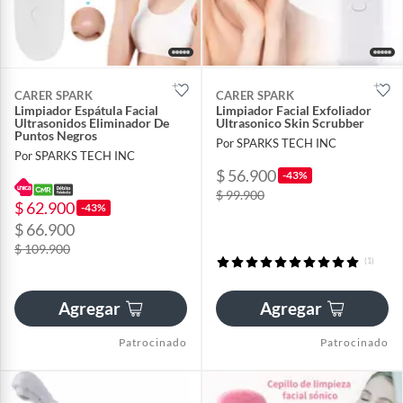
CARER SPARK
CARER SPARK
Limpiador Espátula Facial
Limpiador Facial Exfoliador
Ultrasonidos Eliminador De
Ultrasonico Skin Scrubber
Puntos Negros
Por SPARKS TECH INC
Por SPARKS TECH INC
$ 56.900
-43%
$ 99.900
$ 62.900
-43%
$ 66.900
$ 109.900
(1)
Agregar
Agregar
Patrocinado
Patrocinado