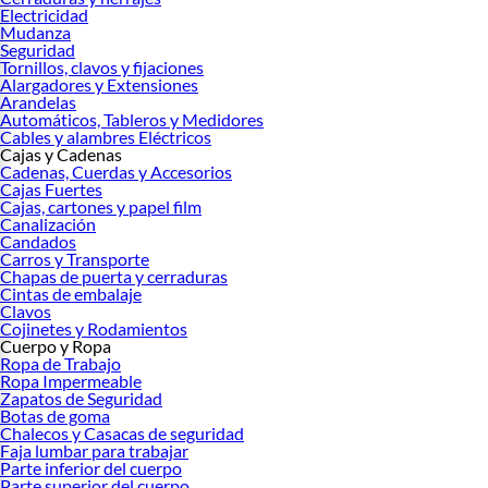
Electricidad
Mudanza
Seguridad
Tornillos, clavos y fijaciones
Alargadores y Extensiones
Arandelas
Automáticos, Tableros y Medidores
Cables y alambres Eléctricos
Cajas y Cadenas
Cadenas, Cuerdas y Accesorios
Cajas Fuertes
Cajas, cartones y papel film
Canalización
Candados
Carros y Transporte
Chapas de puerta y cerraduras
Cintas de embalaje
Clavos
Cojinetes y Rodamientos
Cuerpo y Ropa
Ropa de Trabajo
Ropa Impermeable
Zapatos de Seguridad
Botas de goma
Chalecos y Casacas de seguridad
Faja lumbar para trabajar
Parte inferior del cuerpo
Parte superior del cuerpo