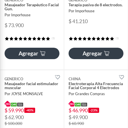
Masajeador Terapéutico Facial
Terapia pasiva de 8 electrodos.
Gun.
Por Imporhouse
Por Imporhouse
$ 41.210
$ 73.900
(1)
(1)
Agregar
Agregar
GENERICO
CHINA
Masajeador facial estimulador
Electroterapia Alta Frecuencia
muscular
Facial Corporal 4 Electrodos
Por JOYSE MONSALVE
Por Grandes Compras
$ 59.990
$ 46.990
-40%
-23%
$ 62.900
$ 49.900
$ 100.000
$ 60.900