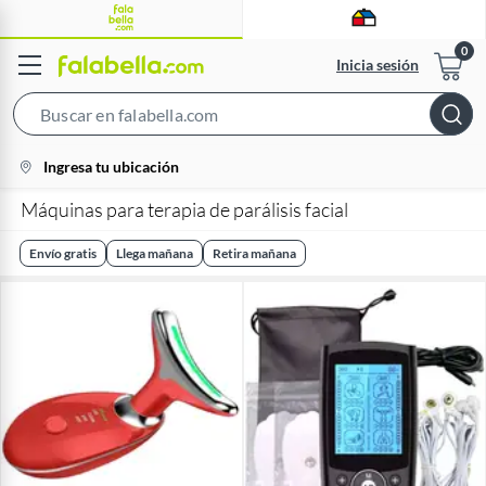
Inicia sesión
Search
Bar
location-
Ingresa tu ubicación
icon
Máquinas para terapia de parálisis facial
Envío gratis
Llega mañana
Retira mañana