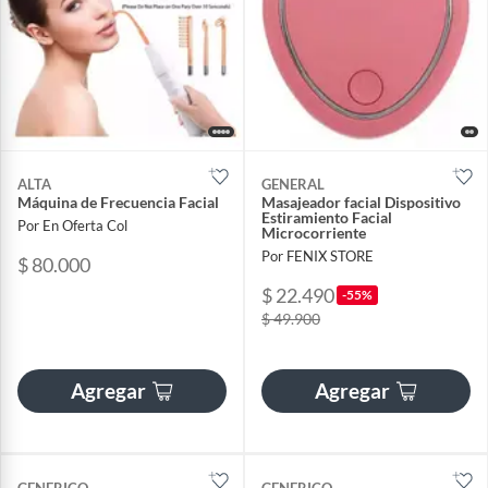
ALTA
GENERAL
Máquina de Frecuencia Facial
Masajeador facial Dispositivo
Estiramiento Facial
Por En Oferta Col
Microcorriente
Por FENIX STORE
$ 80.000
$ 22.490
-55%
$ 49.900
Agregar
Agregar
GENERICO
GENERICO