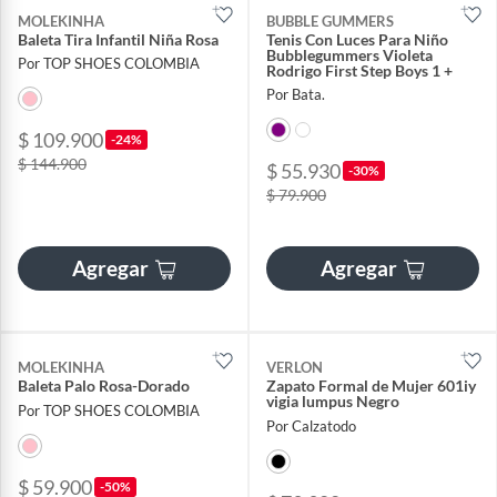
MOLEKINHA
BUBBLE GUMMERS
Baleta Tira Infantil Niña Rosa
Tenis Con Luces Para Niño
Bubblegummers Violeta
Por TOP SHOES COLOMBIA
Rodrigo First Step Boys 1 +
Por Bata.
$ 109.900
-24%
$ 144.900
$ 55.930
-30%
$ 79.900
Agregar
Agregar
MOLEKINHA
VERLON
Baleta Palo Rosa-Dorado
Zapato Formal de Mujer 601iy
vigia lumpus Negro
Por TOP SHOES COLOMBIA
Por Calzatodo
$ 59.900
-50%