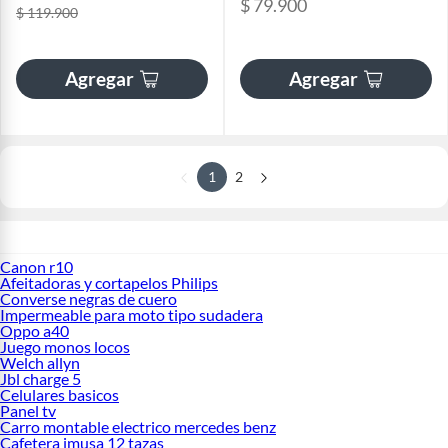
$ 79.900
$ 119.900
Agregar
Agregar
1
2
Canon r10
Afeitadoras y cortapelos Philips
Converse negras de cuero
Impermeable para moto tipo sudadera
Oppo a40
Juego monos locos
Welch allyn
Jbl charge 5
Celulares basicos
Panel tv
Carro montable electrico mercedes benz
Cafetera imusa 12 tazas