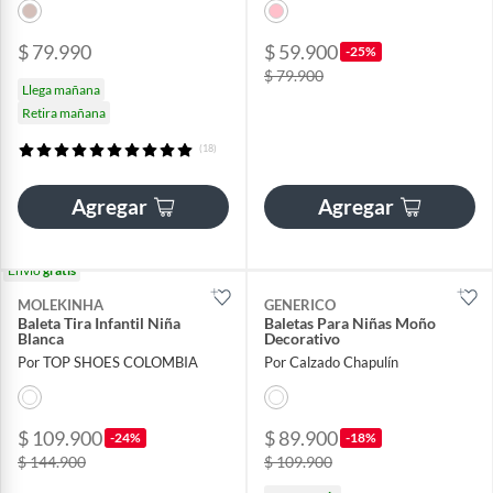
$ 79.990
$ 59.900
-25%
$ 79.900
Llega mañana
Retira mañana
(18)
Agregar
Agregar
Envío
gratis
MOLEKINHA
GENERICO
Baleta Tira Infantil Niña
Baletas Para Niñas Moño
Blanca
Decorativo
Por TOP SHOES COLOMBIA
Por Calzado Chapulín
$ 109.900
$ 89.900
-24%
-18%
$ 144.900
$ 109.900