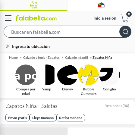
Inicia sesión
Search
Bar
location-
Ingresa tu ubicación
icon
Home
Calzado y tenis - Zapatos
Calzado Infantil
Zapatos Niña
Compra por
Yamp
Disney
Bubble
Coniglio
edad
Gummers
Zapatos Niña - Baletas
Resultados
(
50
)
Envío gratis
Llega mañana
Retira mañana