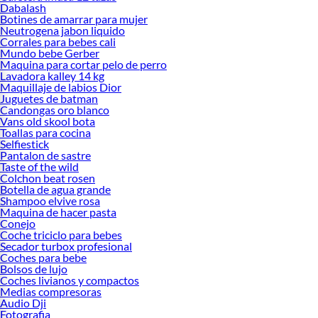
Dabalash
Botines de amarrar para mujer
Neutrogena jabon liquido
Corrales para bebes cali
Mundo bebe Gerber
Maquina para cortar pelo de perro
Lavadora kalley 14 kg
Maquillaje de labios Dior
Juguetes de batman
Candongas oro blanco
Vans old skool bota
Toallas para cocina
Selfiestick
Pantalon de sastre
Taste of the wild
Colchon beat rosen
Botella de agua grande
Shampoo elvive rosa
Maquina de hacer pasta
Conejo
Coche triciclo para bebes
Secador turbox profesional
Coches para bebe
Bolsos de lujo
Coches livianos y compactos
Medias compresoras
Audio Dji
Fotografia