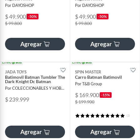
Por DAYOSHOP
Por DAYOSHOP
$ 49.900
$ 49.900
-50%
-50%
$ 99.800
$ 99.800
Agregar
Agregar
Envío
gratis
Envío
gratis
JADA TOYS
SPIN MASTER
Batimovil Batman Tumbler The
Carro Batman Batimovil
Dark Knight Dc Batman
Por T&B Group
Por COLECCIONABLES Y HOBBIES SOFITOYS
$ 169.900
-15%
$ 239.999
$ 199.900
(2)
Agregar
Agregar