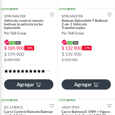
Envío
gratis
Envío
gratis
SPIN MASTER
SPIN MASTER
Vehiculo control remoto
Batman Batmobile Y Batboat
batman la pelicula turbo
2-en-1 Vehículo
batmobile
Transformador
Por T&B Group
Por T&B Group
$ 189.900
$ 132.900
-58%
-17%
$ 199.900
$ 139.900
$ 449.900
$ 159.900
(23)
Agregar
Agregar
Envío
gratis
Envío
gratis
DC COMICS
JADA TOYS
Carro Control Remoto Batman
Carro Batimovil 1989 + Figura