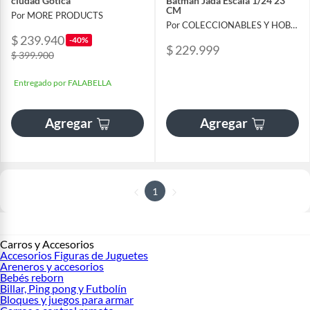
ciudad Gótica
Batman Jada Escala 1/24 23
CM
Por MORE PRODUCTS
Por COLECCIONABLES Y HOBBIES SOFITOYS
$ 239.940
-40%
$ 229.999
$ 399.900
Entregado por FALABELLA
Agregar
Agregar
1
Carros y Accesorios
Accesorios Figuras de Juguetes
Areneros y accesorios
Bebés reborn
Billar, Ping pong y Futbolín
Bloques y juegos para armar