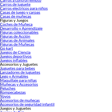
Carros a control remoto
Carros de juguete
Carros electricos para niños
Casas de juego y carpas
Casas de muñecas
Figuras y Juegos
Coches de Muñeca
Desarrollo y Aprendizaje
Figuras coleccionables
Figuras de Acción
Figuras de Animales
Figuras de Muñecas
Go kart
Juegos de Ciencia
Juegos deportivos
Juegos inflables
Accesorios y Juguetes
Juguetes para bebes
Lanzadores de juguetes
Lego y Armables
Maquillaje para niñas
Muñecas y Accesorios
Peluches
Rompecabezas
Yoyos
Accesorios de muñecas
Accesorios de seguridad infantil
Juegos y Juguetes