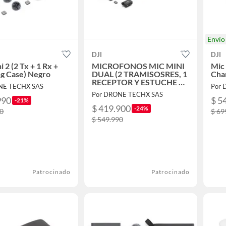
Enví
DJI
DJI
 2 (2 Tx + 1 Rx +
MICROFONOS MIC MINI
Mic 
g Case) Negro
DUAL (2 TRAMISOSRES, 1
Cha
RECEPTOR Y ESTUCHE DE
NE TECHX SAS
Por 
CARGA)
Por DRONE TECHX SAS
990
$ 5
-21%
$ 419.900
-24%
00
$ 69
$ 549.990
Patrocinado
Patrocinado