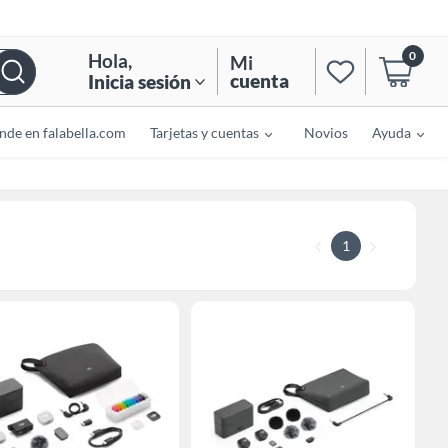
0
Hola
,
Mi
cuenta
Inicia sesión
nde en falabella.com
Tarjetas y cuentas
Novios
Ayuda
1