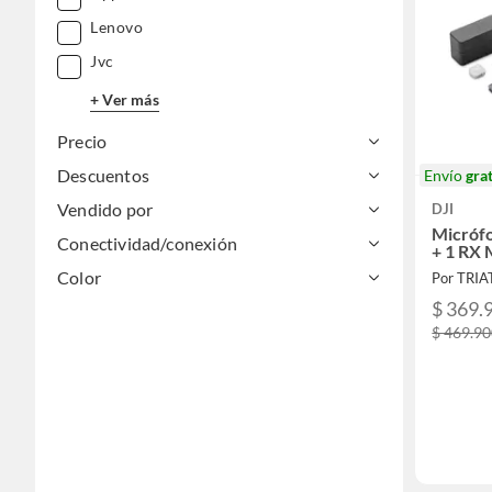
Lenovo
Jvc
+ Ver más
Precio
Descuentos
Envío
grat
Vendido por
DJI
Micrófo
Conectividad/conexión
+ 1 RX 
Color
Por TRI
$ 369.
$ 469.9