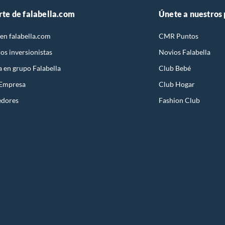
rte de falabella.com
Únete a nuestros
en falabella.com
CMR Puntos
os inversionistas
Novios Falabella
a en grupo Falabella
Club Bebé
 Empresa
Club Hogar
edores
Fashion Club