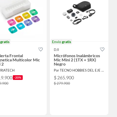
o
gratis
Envío
gratis
DJI
erta Frontal
Micrófonos Inalámbricos
netica Multicolor Mic
Mic Mini 2 (1TX + 1RX)
 2
Negro
TRIATECH
Por TECNO HOBBIES DEL EJE SAS
19.900
$ 265.900
-20%
9.900
$ 279.900