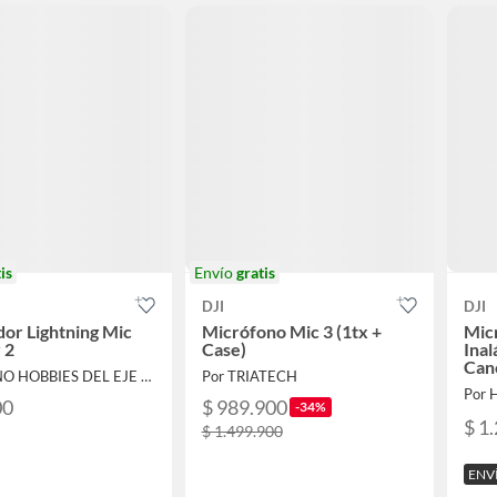
is
Envío
gratis
DJI
DJI
or Lightning Mic
Micrófono Mic 3 (1tx +
Micr
 2
Case)
Inal
Canc
Por TECNO HOBBIES DEL EJE SAS
Por TRIATECH
Soni
Por 
00
$ 989.900
-34%
$ 1
$ 1.499.900
ENV