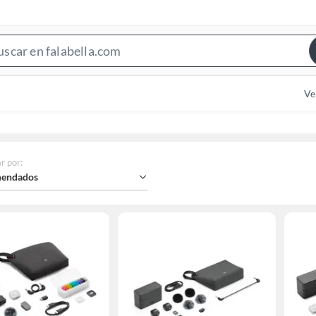
Search
Bar
Ve
r por
:
endados