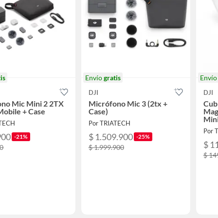
is
Envío
gratis
Enví
DJI
DJI
no Mic Mini 2 2TX
Micrófono Mic 3 (2tx +
Cubi
Mobile + Case
Case)
Mag
Mini
ATECH
Por TRIATECH
Por 
900
$ 1.509.900
-21%
-25%
$ 1
00
$ 1.999.900
$ 14