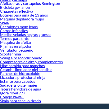
Afeitadoras y cortapelos Remington
Bicicleta gw lancer
Chaqueta reflectiva
Botines para niña de 13 años
Maquina depiladora mujer
Skala
Pantalones mom jeans
Camas infantiles
Medias veladas negras gruesas
Termos para tinto
Maquina de afeitar
Pijamas en algodon
Ventilador pequeño
Scooter niña
Swing aire acondicionado
Compresores de aire y complementos
Niacinamida para manchas
Cetaphil limpiador piel sensible
Parches de hidrocoloide
Licuadora profesional ninja
Estante para zapatos
Sudadera jogger mujer
Tetera hervidora de agua
Igora royal 777
Conejo kawaii
Skala para cabello rizado