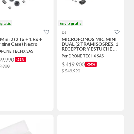
o
gratis
Envío
gratis
DJI
Mini 2 (2 Tx + 1 Rx +
MICROFONOS MIC MINI
rging Case) Negro
DUAL (2 TRAMISOSRES, 1
RECEPTOR Y ESTUCHE DE
DRONE TECHX SAS
CARGA)
Por DRONE TECHX SAS
49.990
-21%
$ 419.900
-24%
9.900
$ 549.990