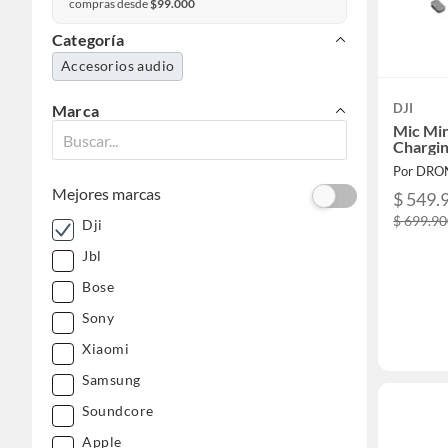
compras desde
$99.000
Categoría
Accesorios audio
DJI
Marca
Mic Mini
Chargin
Por DRO
Mejores marcas
$ 549.
$ 699.9
Dji
Jbl
Bose
Sony
Xiaomi
Samsung
Soundcore
Apple