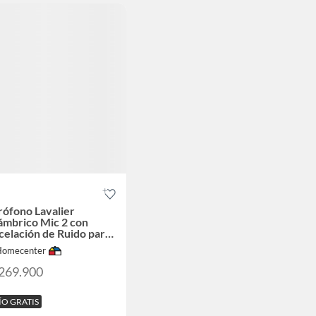
ófono Lavalier
ámbrico Mic 2 con
elación de Ruido para
do Profesional
Homecenter
.269.900
ÍO GRATIS