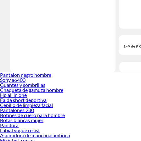
1 - 9 de 9
Pantalon negro hombre
Sony a6400
Guantes y sombrillas
Chaqueta de gamuza hombre
Hp all in one
Falda short deportiva
Cepillo de limpieza facial
Pantalones 280
Botines de cuero para hombre
Botas blancas mujer
Pandora
Labial vogue resist
Aspiradora de mano inalambrica
Elixir by la maga