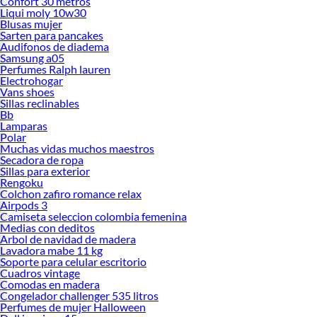
Confort 30 metros
Liqui moly 10w30
Blusas mujer
Sarten para pancakes
Audifonos de diadema
Samsung a05
Perfumes Ralph lauren
Electrohogar
Vans shoes
Sillas reclinables
Bb
Lamparas
Polar
Muchas vidas muchos maestros
Secadora de ropa
Sillas para exterior
Rengoku
Colchon zafiro romance relax
Airpods 3
Camiseta seleccion colombia femenina
Medias con deditos
Arbol de navidad de madera
Lavadora mabe 11 kg
Soporte para celular escritorio
Cuadros vintage
Comodas en madera
Congelador challenger 535 litros
Perfumes de mujer Halloween