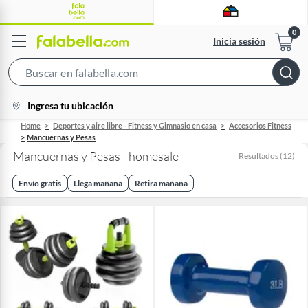
Inicia sesión
Search
Bar
location-
Ingresa tu ubicación
icon
Home
Deportes y aire libre - Fitness y Gimnasio en casa
Accesorios Fitness
Mancuernas y Pesas
Mancuernas y Pesas - homesale
Resultados
(
12
)
Envío gratis
Llega mañana
Retira mañana