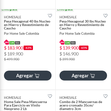
Envío
gratis
Envío
gratis
HOMESALE
HOMESALE
Pesa Hexagonal 40 lbs Nucleo
Pesa Hexagonal 30 lbs Nucleo
en Hierro y Revestimiento de
en Hierro y Revestimiento de
Caucho
Caucho
Por Home Sale Colombia
Por Home Sale Colombia
$ 183.900
$ 139.900
-63%
-65%
$ 189.900
$ 146.900
$ 499.900
$ 399.900
Agregar
Agregar
HOMESALE
HOMESALE
Home Sale Pesa Mancuerna
Combo de 2 Mancuernas de
Para Ejercicio en Vinilo
acero cromado 35cm/
Neopreno 2 Lb
diametro 3cm