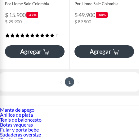
Por Home Sale Colombia
Por Home Sale Colombia
$ 15.900
$ 49.900
-47%
-44%
$ 29.900
$ 89.900
(1)
Agregar
Agregar
1
Manta de apego
Anillos de plata
Tenis de baloncesto
Botas vaqueras
Fular y porta bebe
Sudaderas oversize