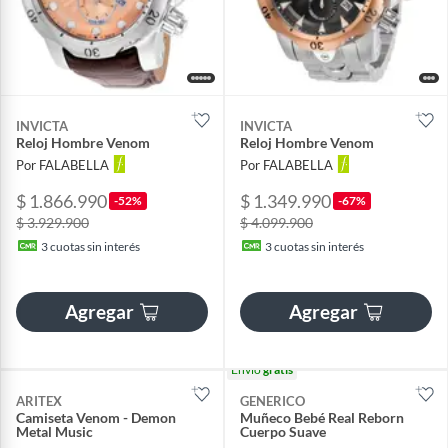
INVICTA
INVICTA
Reloj Hombre Venom
Reloj Hombre Venom
Por FALABELLA
Por FALABELLA
$ 1.866.990
$ 1.349.990
-52%
-67%
$ 3.929.900
$ 4.099.900
3
cuotas sin interés
3
cuotas sin interés
Agregar
Agregar
Envío
gratis
ARITEX
GENERICO
Camiseta Venom - Demon
Muñeco Bebé Real Reborn
Metal Music
Cuerpo Suave