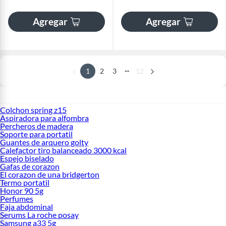
Agregar
Agregar
...
1
2
3
12
Colchon spring z15
Aspiradora para alfombra
Percheros de madera
Soporte para portatil
Guantes de arquero golty
Calefactor tiro balanceado 3000 kcal
Espejo biselado
Gafas de corazon
El corazon de una bridgerton
Termo portatil
Honor 90 5g
Perfumes
Faja abdominal
Serums La roche posay
Samsung a33 5g