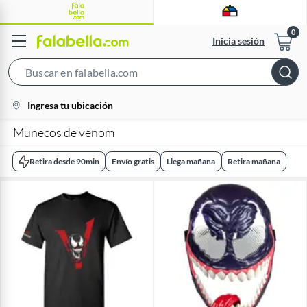
Inicia sesión
Search
Bar
location-
Ingresa tu ubicación
icon
Munecos de venom
Retira desde 90min
Envío gratis
Llega mañana
Retira mañana