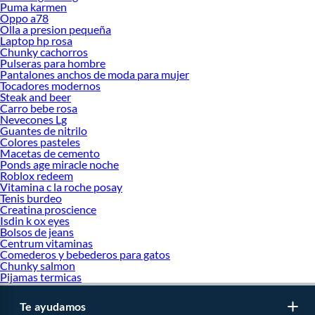
Puma karmen
Oppo a78
Olla a presion pequeña
Laptop hp rosa
Chunky cachorros
Pulseras para hombre
Pantalones anchos de moda para mujer
Tocadores modernos
Steak and beer
Carro bebe rosa
Nevecones Lg
Guantes de nitrilo
Colores pasteles
Macetas de cemento
Ponds age miracle noche
Roblox redeem
Vitamina c la roche posay
Tenis burdeo
Creatina proscience
Isdin k ox eyes
Bolsos de jeans
Centrum vitaminas
Comederos y bebederos para gatos
Chunky salmon
Pijamas termicas
Te ayudamos