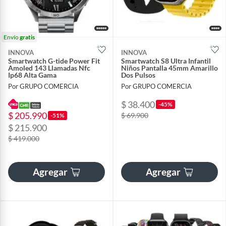
Envío
gratis
INNOVA
INNOVA
Smartwatch G-tide Power Fit
Smartwatch S8 Ultra Infantil
Amoled 143 Llamadas Nfc
Niños Pantalla 45mm Amarillo
Ip68 Alta Gama
Dos Pulsos
Por GRUPO COMERCIA
Por GRUPO COMERCIA
$ 38.400
-45%
$ 205.990
$ 69.900
-51%
$ 215.900
$ 419.000
Agregar
Agregar