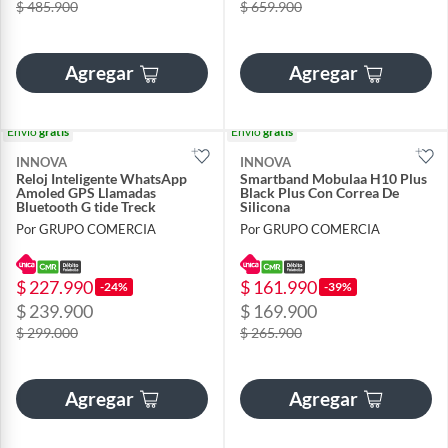
$ 485.900
$ 659.900
Agregar
Agregar
Envío
gratis
Envío
gratis
INNOVA
INNOVA
Reloj Inteligente WhatsApp
Smartband Mobulaa H10 Plus
Amoled GPS Llamadas
Black Plus Con Correa De
Bluetooth G tide Treck
Silicona
Por GRUPO COMERCIA
Por GRUPO COMERCIA
$ 227.990
$ 161.990
-24%
-39%
$ 239.900
$ 169.900
$ 299.000
$ 265.900
Agregar
Agregar