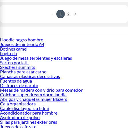
1
2
Hoodie negro hombre
Juegos de nintendo 64
Botines camel
Logitech
Juego de mesa serpientes y escaleras
Sarten portatil
Skechers summits
Plancha para asar carne
Canastas plasticas decorativas
Fuentes de agua
Disfraces de naruto
Mesas de madera con vidrio para comedor
Colchon super dream dormilandia
Abrigos y chaquetas mujer Blazers
Caja organizadora
Cable displayport a hdmi
Acondicionador para hombre
Aspiradora de polvo
Sillas para jardines exteriores
Juegos de cafe y te