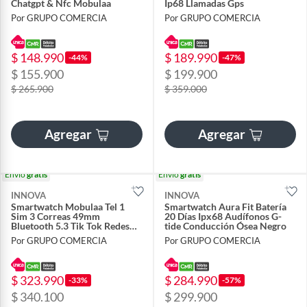
Chatgpt & Nfc Mobulaa
Ip68 Llamadas Gps
Por GRUPO COMERCIA
Por GRUPO COMERCIA
$ 148.990
$ 189.990
-44%
-47%
$ 155.900
$ 199.900
$ 265.900
$ 359.000
Agregar
Agregar
Envío
gratis
Envío
gratis
INNOVA
INNOVA
Smartwatch Mobulaa Tel 1
Smartwatch Aura Fit Batería
Sim 3 Correas 49mm
20 Días Ipx68 Audífonos G-
Bluetooth 5.3 Tik Tok Redes
tide Conducción Ósea Negro
Sociales
Por GRUPO COMERCIA
Por GRUPO COMERCIA
$ 323.990
$ 284.990
-33%
-57%
$ 340.100
$ 299.900