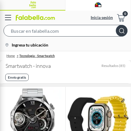
Inicia sesión
Search
Bar
location-
Ingresa tu ubicación
icon
Home
Tecnología - Smartwatch
Smartwatch - innova
Resultados
(
85
)
Envío gratis