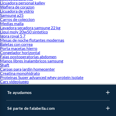
Licuadora personal kalley
Waflera de corazon
Licuadora de vidrio
Samsung a25
Carros de coleccion
Medias malla
Lavadora secadora samsung 22 kg
Liqui moly 20w50 sintetico
Igora royal 5 7
Mesas de noche flotantes modernas
Baletas con correa
Porta macetas hierro
Congelador horizontal
Fajas postoperatorias abdomen
Manos libres inalambricos samsung
Shaft
Carpas para jardin homecenter
Creatina monohidrato
Proteinas Super advanced whey protein isolate
Cars videojuego
Te ayudamos
Sé parte de falabella.com