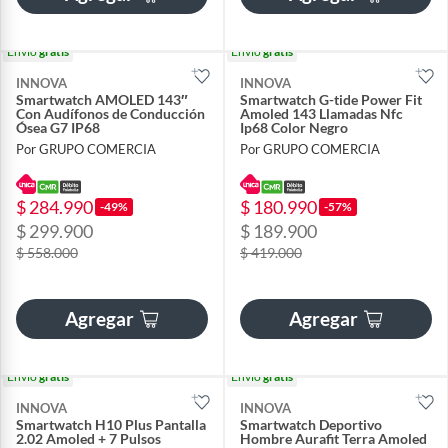
Envío
gratis
Envío
gratis
INNOVA
INNOVA
Smartwatch AMOLED 143″
Smartwatch G-tide Power Fit
Con Audífonos de Conducción
Amoled 143 Llamadas Nfc
Ósea G7 IP68
Ip68 Color Negro
Por GRUPO COMERCIA
Por GRUPO COMERCIA
$ 284.990
$ 180.990
-49%
-57%
$ 299.900
$ 189.900
$ 558.000
$ 419.000
Agregar
Agregar
Envío
gratis
Envío
gratis
INNOVA
INNOVA
Smartwatch H10 Plus Pantalla
Smartwatch Deportivo
2.02 Amoled + 7 Pulsos
Hombre Aurafit Terra Amoled