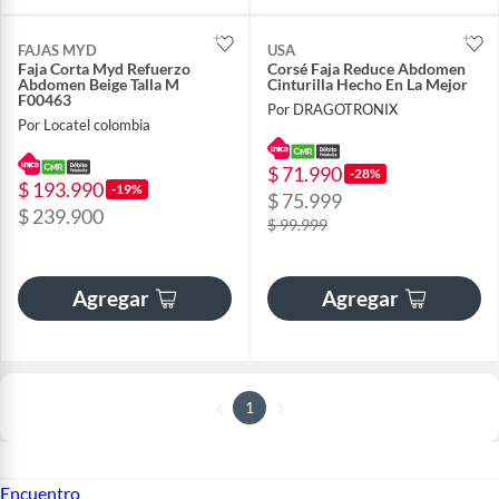
FAJAS MYD
USA
Faja Corta Myd Refuerzo
Corsé Faja Reduce Abdomen
Abdomen Beige Talla M
Cinturilla Hecho En La Mejor
F00463
Por DRAGOTRONIX
Por Locatel colombia
$ 71.990
-28%
$ 193.990
-19%
$ 75.999
$ 239.900
$ 99.999
Agregar
Agregar
1
Encuentro