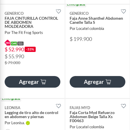
Envío
gratis
GENERICO
GENERICO
FAJA CINTURILLA CONTROL
Faja Anne Shanthel Abdomen
DE ABDOMEN
Canelle Talla S
MOLDEADORA
Por Locatel colombia
Por The Fit Frog Sports
$ 199.900
$ 52.990
-33%
$ 55.990
$ 79.000
Agregar
Agregar
Envío
gratis
LEONISA
FAJAS MYD
Legging de tiro alto de control
Faja Corta Myd Refuerzo
en abdomen y piernas
Abdomen Beige Talla Xs
F00463
Por Leonisa.
Por Locatel colombia