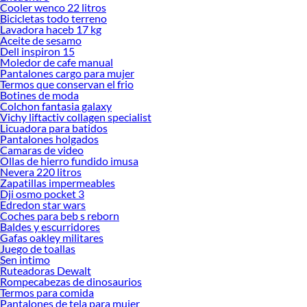
Cooler wenco 22 litros
Bicicletas todo terreno
Lavadora haceb 17 kg
Aceite de sesamo
Dell inspiron 15
Moledor de cafe manual
Pantalones cargo para mujer
Termos que conservan el frio
Botines de moda
Colchon fantasia galaxy
Vichy liftactiv collagen specialist
Licuadora para batidos
Pantalones holgados
Camaras de video
Ollas de hierro fundido imusa
Nevera 220 litros
Zapatillas impermeables
Dji osmo pocket 3
Edredon star wars
Coches para beb s reborn
Baldes y escurridores
Gafas oakley militares
Juego de toallas
Sen intimo
Ruteadoras Dewalt
Rompecabezas de dinosaurios
Termos para comida
Pantalones de tela para mujer