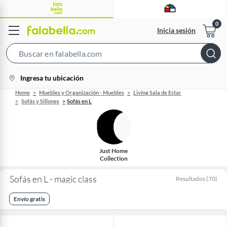
Inicia sesión
Search
Bar
location-
Ingresa tu ubicación
icon
Home
Muebles y Organización - Muebles
Living Sala de Estar
Sofás y Sillones
Sofás en L
Just Home
Collection
Sofás en L - magic class
Resultados
(
70
)
Envío gratis