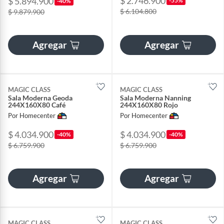
$ 2.746.900
$ 5.894.900
-55%
-40%
$ 6.104.800
$ 9.879.900
Agregar
Agregar
MAGIC CLASS
MAGIC CLASS
Sala Moderna Geoda
Sala Moderna Nanning
244X160X80 Café
244X160X80 Rojo
Por Homecenter
Por Homecenter
$ 4.034.900
$ 4.034.900
-40%
-40%
$ 6.759.900
$ 6.759.900
Agregar
Agregar
MAGIC CLASS
MAGIC CLASS