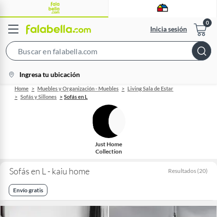
Inicia sesión
Search
Bar
location-
Ingresa tu ubicación
icon
Home
Muebles y Organización - Muebles
Living Sala de Estar
Sofás y Sillones
Sofás en L
Just Home
Collection
Sofás en L - kaiu home
Resultados
(
20
)
Envío gratis