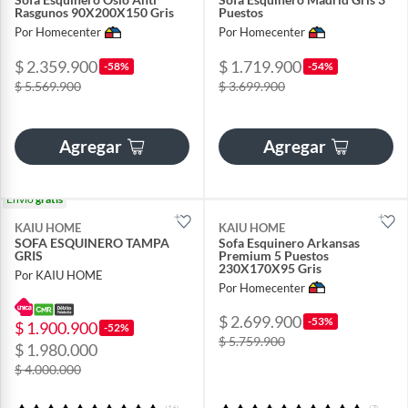
Rasgunos 90X200X150 Gris
Puestos
Por Homecenter
Por Homecenter
$ 2.359.900
$ 1.719.900
-58%
-54%
$ 5.569.900
$ 3.699.900
Agregar
Agregar
Envío
gratis
KAIU HOME
KAIU HOME
SOFA ESQUINERO TAMPA
Sofa Esquinero Arkansas
GRIS
Premium 5 Puestos
230X170X95 Gris
Por KAIU HOME
Por Homecenter
$ 2.699.900
-53%
$ 1.900.900
-52%
$ 5.759.900
$ 1.980.000
$ 4.000.000