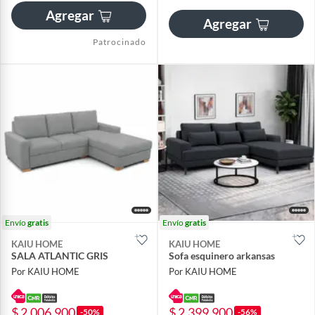
Agregar
Agregar
Patrocinado
Envío
gratis
Envío
gratis
KAIU HOME
KAIU HOME
SALA ATLANTIC GRIS
Sofa esquinero arkansas
Por KAIU HOME
Por KAIU HOME
$ 2.006.900
$ 2.399.900
-50%
-56%