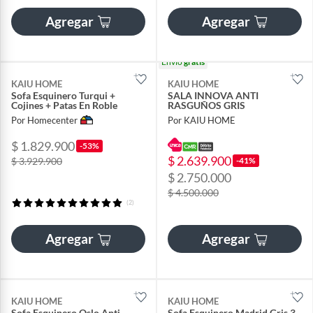
Agregar
Agregar
Envío
gratis
KAIU HOME
KAIU HOME
Sofa Esquinero Turqui +
SALA INNOVA ANTI
Cojines + Patas En Roble
RASGUÑOS GRIS
Por Homecenter
Por KAIU HOME
$ 1.829.900
-53%
$ 2.639.900
-41%
$ 3.929.900
$ 2.750.000
$ 4.500.000
(2)
Agregar
Agregar
KAIU HOME
KAIU HOME
Sofa Esquinero Oslo Anti
Sofa Esquinero Madrid Gris 3