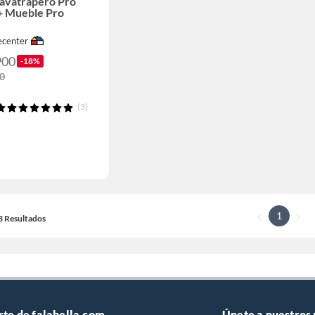
Lavatrapero Pro
+ Mueble Pro
center
900
-18%
00
(3)
1
13 Resultados
rte de falabella.com
Únete a nuestros