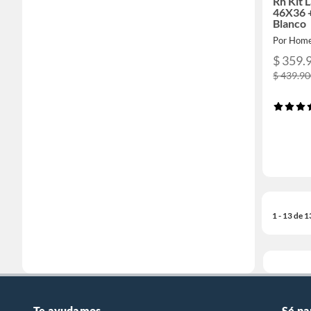
Rh Kit 
46X36 
Blanco
Por Home
$ 359.
$ 439.9
1 - 13 de 
Te ayudamos
Sé pa