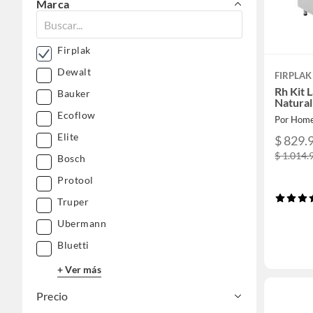
Marca
Firplak
Dewalt
FIRPLAK
Rh Kit 
Bauker
Natural
Ecoflow
Por Home
Elite
$ 829.
$ 1.014.
Bosch
Protool
Truper
Ubermann
Bluetti
+ Ver más
Precio