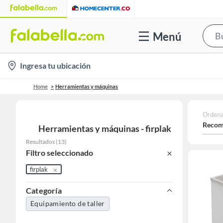
Menú
location-
Ingresa tu ubicación
icon
Home
Herramientas y máquinas
Ordena
Recom
Herramientas y máquinas - firplak
Resultados
(
13
)
Filtro seleccionado
firplak
Categoría
Equipamiento de taller