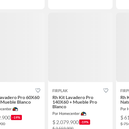
FIRPLAK
FIRP
Lavadero Pro 60X60
Rh Kit Lavadero Pro
Rh 
+Mueble Blanco
140X60 + Mueble Pro
Nat
Blanco
center
Por 
Por Homecenter
9.900
$ 6
-19%
$ 2.079.900
-19%
900
$ 75
$ 2.559.900