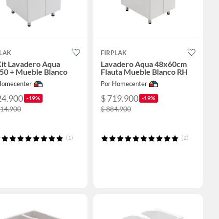
LAK
FIRPLAK
Kit Lavadero Aqua
Lavadero Aqua 48x60cm
50 + Mueble Blanco
Flauta Mueble Blanco RH
Homecenter
Por Homecenter
24.900
$ 719.900
-19%
-19%
014.900
$ 884.900
(1)
(2)