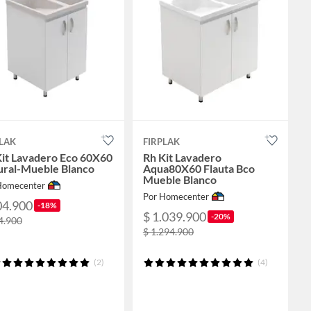
LAK
FIRPLAK
Kit Lavadero Eco 60X60
Rh Kit Lavadero
ural-Mueble Blanco
Aqua80X60 Flauta Bco
Mueble Blanco
Homecenter
Por Homecenter
04.900
-18%
$ 1.039.900
-20%
4.900
$ 1.294.900
(2)
(4)