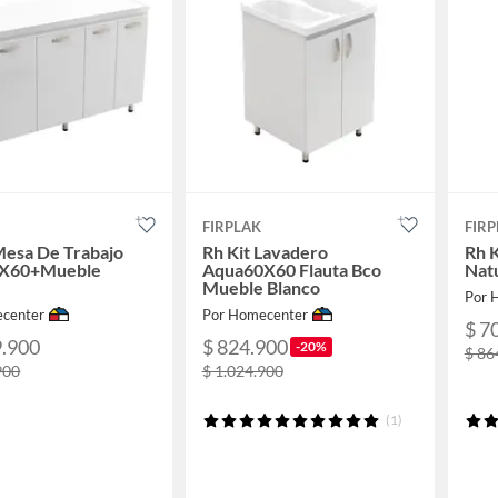
FIRPLAK
FIRP
Mesa De Trabajo
Rh Kit Lavadero
Rh 
0X60+Mueble
Aqua60X60 Flauta Bco
Nat
Mueble Blanco
Por 
center
Por Homecenter
$ 7
9.900
$ 824.900
-20%
$ 86
900
$ 1.024.900
(1)