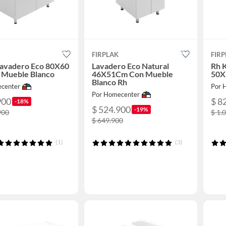
FIRPLAK
FIRP
Lavadero Eco 80X60
Lavadero Eco Natural
Rh 
 Mueble Blanco
46X51Cm Con Mueble
50X
Blanco Rh
center
Por 
Por Homecenter
900
$ 8
-18%
$ 524.900
-19%
900
$ 1.
$ 649.900
(1)
(3)