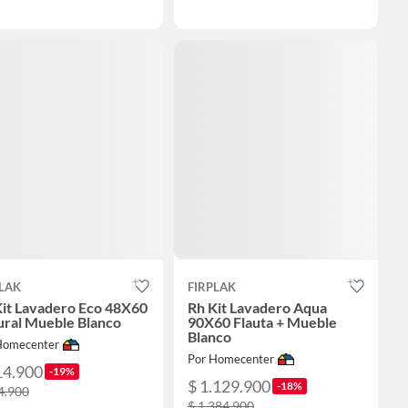
LAK
FIRPLAK
Kit Lavadero Eco 48X60
Rh Kit Lavadero Aqua
ural Mueble Blanco
90X60 Flauta + Mueble
Blanco
Homecenter
Por Homecenter
14.900
-19%
$ 1.129.900
-18%
4.900
$ 1.384.900