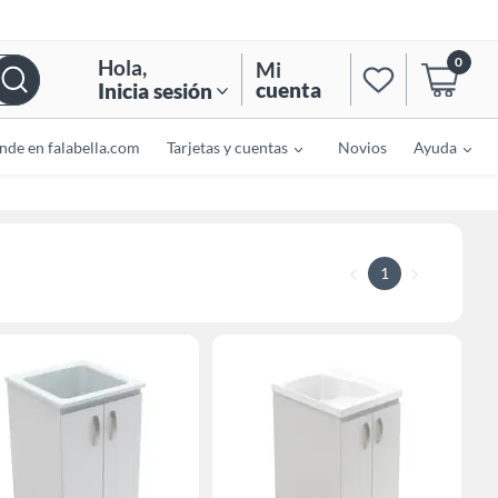
0
Hola
,
Mi
cuenta
Inicia sesión
nde en falabella.com
Tarjetas y cuentas
Novios
Ayuda
1