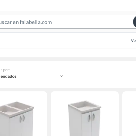
Search
Bar
Ve
r por
:
endados