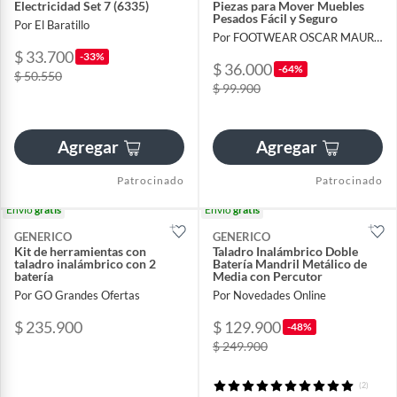
Electricidad Set 7 (6335)
Piezas para Mover Muebles
Pesados Fácil y Seguro
Por El Baratillo
Por FOOTWEAR OSCAR MAURICIO BELTRAN BELTRAN
$ 33.700
-33%
$ 36.000
-64%
$ 50.550
$ 99.900
Agregar
Agregar
Patrocinado
Patrocinado
Envío
gratis
Envío
gratis
GENERICO
GENERICO
Kit de herramientas con
Taladro Inalámbrico Doble
taladro inalámbrico con 2
Batería Mandril Metálico de
batería
Media con Percutor
Por GO Grandes Ofertas
Por Novedades Online
$ 235.900
$ 129.900
-48%
$ 249.900
(2)