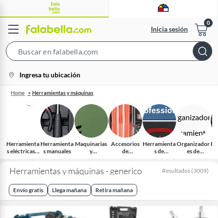
Inicia sesión
Search
Bar
location-
Ingresa tu ubicación
icon
Home
Herramientas y máquinas
Herramienta
Herramienta
Maquinarias
Accesorios
Herramienta
Organizador
Eq
s eléctricas e
s manuales
y
de
s de
es de
o
inalámbricas
complement
Herramienta
medición y
herramienta
os
s eléctricas
trazado
s
Herramientas y máquinas - generico
Resultados
(
3009
)
Envío gratis
Llega mañana
Retira mañana