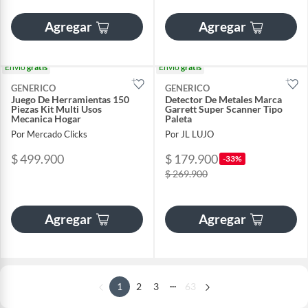
Agregar
Agregar
Envío
gratis
Envío
gratis
GENERICO
GENERICO
Juego De Herramientas 150
Detector De Metales Marca
Piezas Kit Multi Usos
Garrett Super Scanner Tipo
Mecanica Hogar
Paleta
Por Mercado Clicks
Por JL LUJO
$ 499.900
$ 179.900
-33%
$ 269.900
Agregar
Agregar
...
1
2
3
63