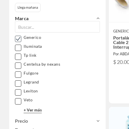
Llega mañana
Marca
GENERI
Portal
Generico
Cable 2
Iluminata
Interru
Por ABD
Tp link
$ 20.0
Centelsa by nexans
Fulgore
Legrand
Leviton
Veto
+ Ver más
Precio