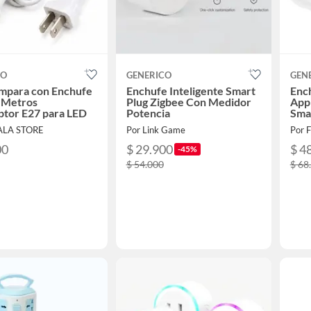
CO
GENERICO
GEN
ámpara con Enchufe
Enchufe Inteligente Smart
Ench
 Metros
Plug Zigbee Con Medidor
App
ptor E27 para LED
Potencia
Sma
ALA STORE
Por Link Game
Por 
00
$ 29.900
$ 4
-45%
$ 54.000
$ 68