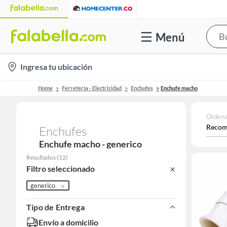
Menú
location-
Ingresa tu ubicación
icon
Home
Ferretería - Electricidad
Enchufes
Enchufe macho
Ordena
Recom
Enchufes
Enchufe macho - generico
Resultados
(
12
)
Filtro seleccionado
generico
Tipo de Entrega
Envío a domicilio