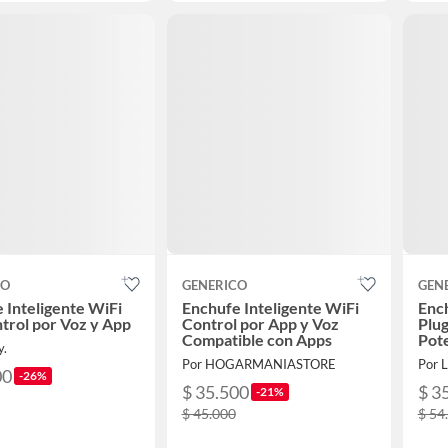
CO
GENERICO
GEN
 Inteligente WiFi
Enchufe Inteligente WiFi
Ench
trol por Voz y App
Control por App y Voz
Plu
Compatible con Apps
Pot
y.
Por HOGARMANIASTORE
Por 
00
-26%
$ 35.500
$ 3
-21%
$ 45.000
$ 54