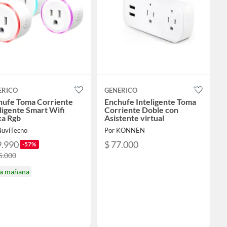
ERICO
GENERICO
hufe Toma Corriente
Enchufe Inteligente Toma
ligente Smart Wifi
Corriente Doble con
xa Rgb
Asistente virtual
NuviTecno
Por KONNEN
9.990
$ 77.000
-57%
5.000
ga mañana