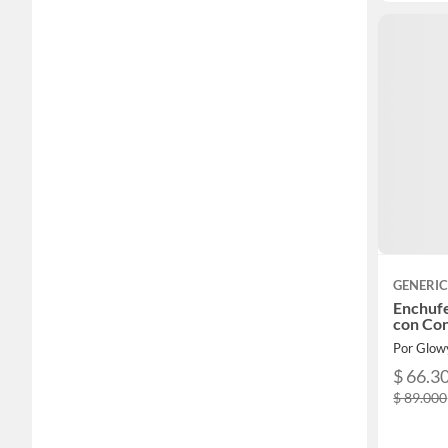
GENERI
Enchufe
con Con
Por Glow
$ 66.3
$ 89.000