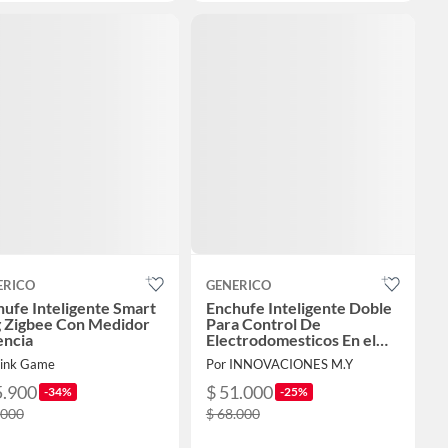
ERICO
GENERICO
ufe Inteligente Smart
Enchufe Inteligente Doble
g Zigbee Con Medidor
Para Control De
encia
Electrodomesticos En el
Hogar
Link Game
Por INNOVACIONES M.Y
5.900
$ 51.000
-34%
-25%
.000
$ 68.000