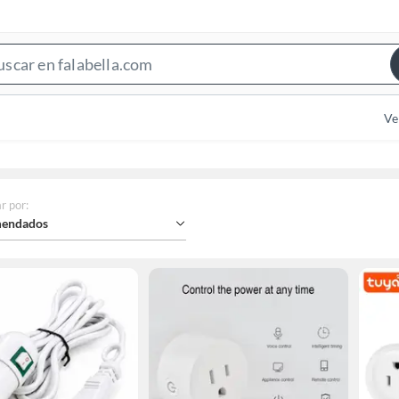
Search
Bar
Ve
r por
:
endados