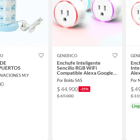
CO
GENERICO
GEN
 DE
Enchufe Inteligente
Enc
PUERTOS
Sencillo RGB WiFi
Inte
Compatible Alexa Google
Ale
OVACIONES M.Y
Home
Por Boldu SAS
Por 
00
$ 44.900
$ 4
-35%
$ 69.000
$ 11
Lle