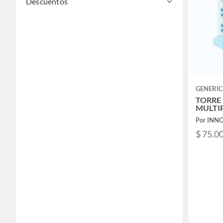
Descuentos
GENERI
TORRE
MULTI
Por INN
$ 75.0