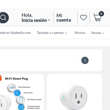
0
Hola
,
Mi
cuenta
Inicia sesión
nde en falabella.com
Tarjetas y cuentas
Novios
Ayuda
1