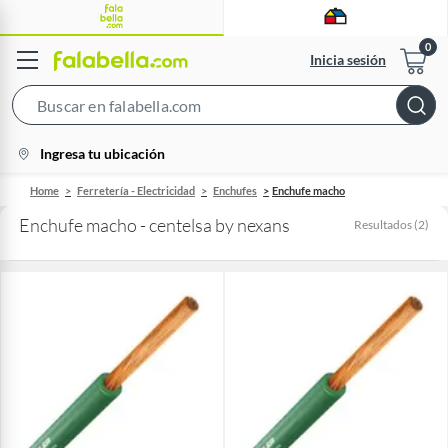
Inicia sesión
Search
Bar
location-
Ingresa tu ubicación
icon
Home
Ferretería - Electricidad
Enchufes
Enchufe macho
Enchufe macho - centelsa by nexans
Resultados
(
2
)