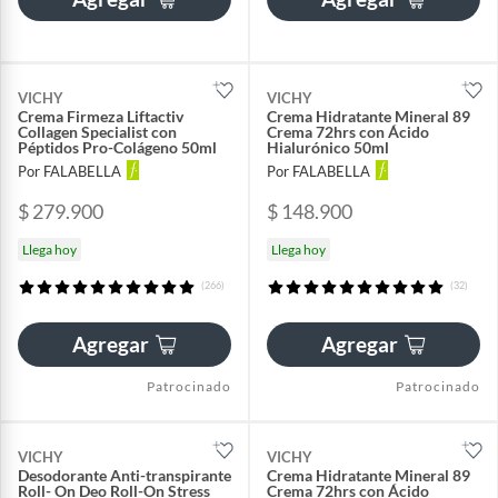
VICHY
VICHY
Crema Firmeza Liftactiv
Crema Hidratante Mineral 89
Collagen Specialist con
Crema 72hrs con Ácido
Péptidos Pro-Colágeno 50ml
Hialurónico 50ml
Por FALABELLA
Por FALABELLA
$ 279.900
$ 148.900
Llega hoy
Llega hoy
(266)
(32)
Agregar
Agregar
Patrocinado
Patrocinado
VICHY
VICHY
Desodorante Anti-transpirante
Crema Hidratante Mineral 89
Roll- On Deo Roll-On Stress
Crema 72hrs con Ácido