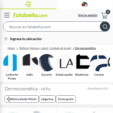
Inicia sesión
Search
Bar
location-
Ingresa tu ubicación
icon
Home
Belleza, higiene y salud - Cuidado de la piel
Dermocosmética
La Roche
Isdin
Eucerin
Estee Lauder
Bioderma
Cerave
S
Posay
Dermocosmética - vichy
Resultados
(
41
)
Retira desde 90min
Llega hoy
Envío gratis