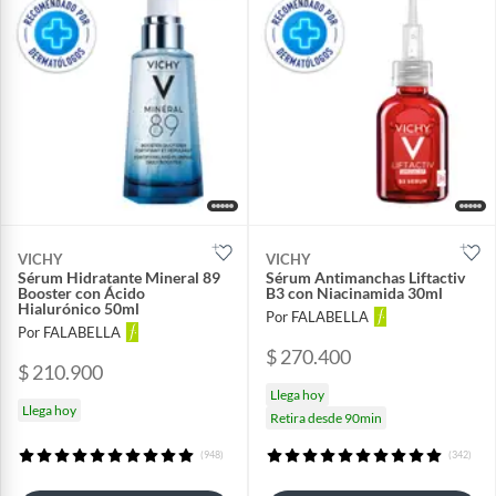
VICHY
VICHY
Sérum Hidratante Mineral 89
Sérum Antimanchas Liftactiv
Booster con Ácido
B3 con Niacinamida 30ml
Hialurónico 50ml
Por FALABELLA
Por FALABELLA
$ 270.400
$ 210.900
Llega hoy
Llega hoy
Retira desde 90min
(948)
(342)