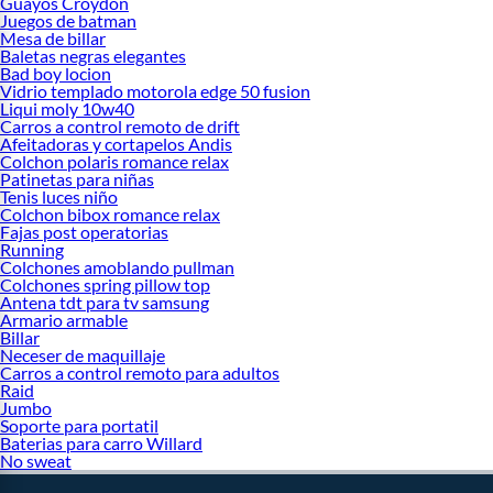
Guayos Croydon
Juegos de batman
Mesa de billar
Baletas negras elegantes
Bad boy locion
Vidrio templado motorola edge 50 fusion
Liqui moly 10w40
Carros a control remoto de drift
Afeitadoras y cortapelos Andis
Colchon polaris romance relax
Patinetas para niñas
Tenis luces niño
Colchon bibox romance relax
Fajas post operatorias
Running
Colchones amoblando pullman
Colchones spring pillow top
Antena tdt para tv samsung
Armario armable
Billar
Neceser de maquillaje
Carros a control remoto para adultos
Raid
Jumbo
Soporte para portatil
Baterias para carro Willard
No sweat