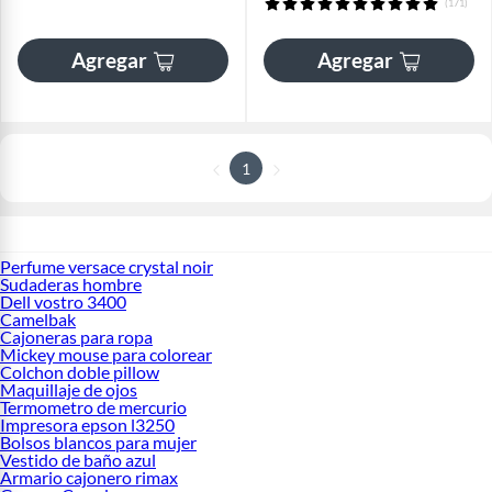
(171)
Agregar
Agregar
1
Perfume versace crystal noir
Sudaderas hombre
Dell vostro 3400
Camelbak
Cajoneras para ropa
Mickey mouse para colorear
Colchon doble pillow
Maquillaje de ojos
Termometro de mercurio
Impresora epson l3250
Bolsos blancos para mujer
Vestido de baño azul
Armario cajonero rimax