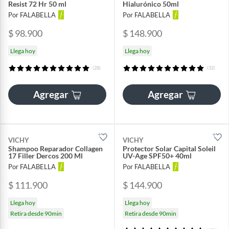
Resist 72 Hr 50 ml
Hialurónico 50ml
Por FALABELLA
Por FALABELLA
$ 98.900
$ 148.900
Llega hoy
Llega hoy
(28)
(32)
Agregar
Agregar
VICHY
VICHY
Shampoo Reparador Collagen
Protector Solar Capital Soleil
17 Filler Dercos 200 Ml
UV-Age SPF50+ 40ml
Por FALABELLA
Por FALABELLA
$ 111.900
$ 144.900
Llega hoy
Llega hoy
Retira desde 90min
Retira desde 90min