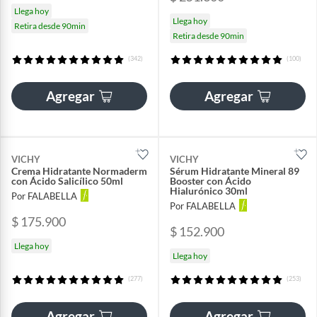
Llega hoy
Llega hoy
Retira desde 90min
Retira desde 90min
(342)
(100)
Agregar
Agregar
VICHY
VICHY
Crema Hidratante Normaderm
Sérum Hidratante Mineral 89
con Ácido Salicílico 50ml
Booster con Ácido
Hialurónico 30ml
Por FALABELLA
Por FALABELLA
$ 175.900
$ 152.900
Llega hoy
Llega hoy
(277)
(253)
Agregar
Agregar