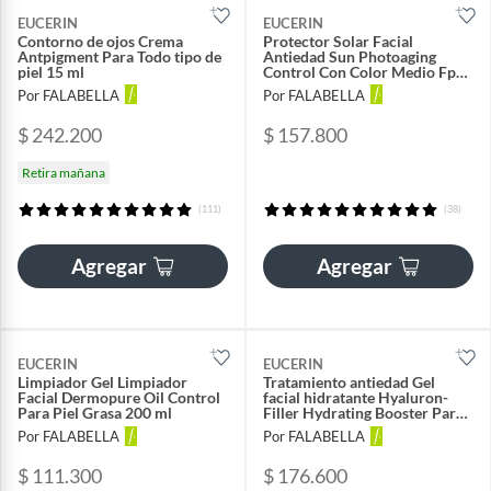
EUCERIN
EUCERIN
Contorno de ojos Crema
Protector Solar Facial
Antpigment Para Todo tipo de
Antiedad Sun Photoaging
piel 15 ml
Control Con Color Medio Fps
50+ 50 ml
Por FALABELLA
Por FALABELLA
$ 242.200
$ 157.800
Retira mañana
(111)
(38)
Agregar
Agregar
EUCERIN
EUCERIN
Limpiador Gel Limpiador
Tratamiento antiedad Gel
Facial Dermopure Oil Control
facial hidratante Hyaluron-
Para Piel Grasa 200 ml
Filler Hydrating Booster Para
Todo tipo de piel 30 ml
Por FALABELLA
Por FALABELLA
$ 111.300
$ 176.600