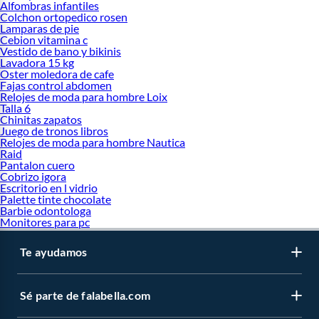
Alfombras infantiles
Colchon ortopedico rosen
Lamparas de pie
Cebion vitamina c
Vestido de bano y bikinis
Lavadora 15 kg
Oster moledora de cafe
Fajas control abdomen
Relojes de moda para hombre Loix
Talla 6
Chinitas zapatos
Juego de tronos libros
Relojes de moda para hombre Nautica
Raid
Pantalon cuero
Cobrizo igora
Escritorio en l vidrio
Palette tinte chocolate
Barbie odontologa
Monitores para pc
Te ayudamos
Sé parte de falabella.com