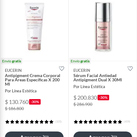
Envío
gratis
Envío
gratis
EUCERIN
EUCERIN
Antipigment Crema Corporal
Sérum Facial Antiedad
Para Áreas Específicas X 200
Antipigment Dual X 30Ml
Ml
Por Línea Estética
Por Línea Estética
$ 200.830
-30%
$ 130.760
-30%
$ 286.900
$ 186.800
(105)
(459)