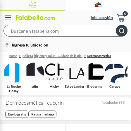
Inicia sesión
Search
Bar
location-
Ingresa tu ubicación
icon
Home
Belleza, higiene y salud - Cuidado de la piel
Dermocosmética
La Roche
Isdin
Vichy
Estee Lauder
Bioderma
Cerave
S
Posay
Dermocosmética - eucerin
Resultados
(
44
)
Envío gratis
Retira mañana