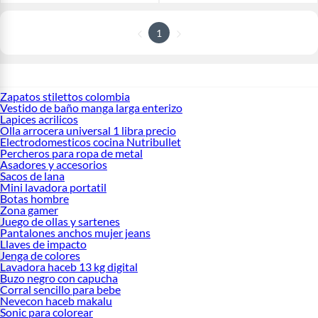
1
Zapatos stilettos colombia
Vestido de baño manga larga enterizo
Lapices acrilicos
Olla arrocera universal 1 libra precio
Electrodomesticos cocina Nutribullet
Percheros para ropa de metal
Asadores y accesorios
Sacos de lana
Mini lavadora portatil
Botas hombre
Zona gamer
Juego de ollas y sartenes
Pantalones anchos mujer jeans
Llaves de impacto
Jenga de colores
Lavadora haceb 13 kg digital
Buzo negro con capucha
Corral sencillo para bebe
Nevecon haceb makalu
Sonic para colorear