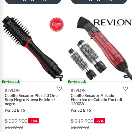
Envío
gratis
Envío
gratis
REVLON
REVLON
Cepillo Secador Plus 2.0 One
Cepillo Secador Alisador
Step Negro Nueva Edicion /
Electrico de Cabello Portatil
negro
1200W
Por 52 BITS
Por 52 BITS
$ 329.900
$ 219.900
-18%
-27%
$ 399.900
$ 299.900