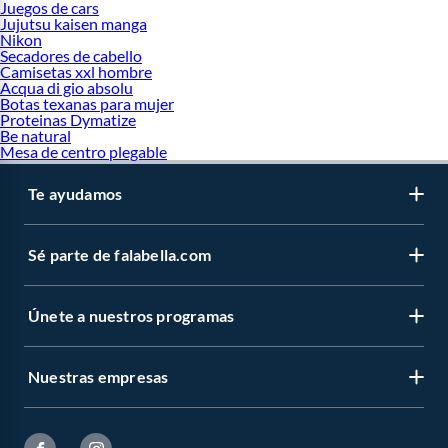
Juegos de cars
Jujutsu kaisen manga
Nikon
Secadores de cabello
Camisetas xxl hombre
Acqua di gio absolu
Botas texanas para mujer
Proteinas Dymatize
Be natural
Mesa de centro plegable
Te ayudamos
Sé parte de falabella.com
Únete a nuestros programas
Nuestras empresas