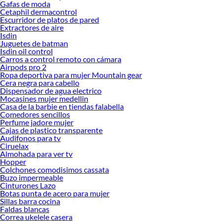
Gafas de moda
Cetaphil dermacontrol
Escurridor de platos de pared
Extractores de aire
Isdin
Juguetes de batman
Isdin oil control
Carros a control remoto con cámara
Airpods pro 2
Ropa deportiva para mujer Mountain gear
Cera negra para cabello
Dispensador de agua electrico
Mocasines mujer medellin
Casa de la barbie en tiendas falabella
Comedores sencillos
Perfume jadore mujer
Cajas de plastico transparente
Audifonos para tv
Ciruelax
Almohada para ver tv
Hopper
Colchones comodisimos cassata
Buzo impermeable
Cinturones Lazo
Botas punta de acero para mujer
Sillas barra cocina
Faldas blancas
Correa ukelele casera