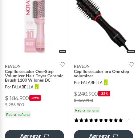
REVLON
REVLON
Cepillo secador One-Step
Cepillo secador pro One step
Volumizer Hair Dryer Ceramic
volumizer
Brush 1100 W Iones DC
Por FALABELLA
Por FALABELLA
$ 240.900
-35%
$ 186.900
-35%
$ 369.900
$ 286.900
Retira mañana
Retira mañana
(87)
Agregar
Agregar