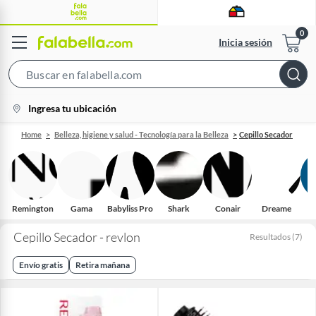
Inicia sesión
Search
Bar
location-
Ingresa tu ubicación
icon
Home
Belleza, higiene y salud - Tecnología para la Belleza
Cepillo Secador
Remington
Gama
Babyliss Pro
Shark
Conair
Dreame
Cepillo Secador - revlon
Resultados
(
7
)
Envío gratis
Retira mañana