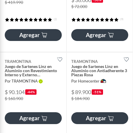
$ 419.990
$ 72.000
(2)
(9)
Agregar
Agregar
TRAMONTINA
TRAMONTINA
Juego de Sartenes Linz en
Juego de Sartenes Linz en
Aluminio con Revestimiento
Aluminio con Antiadherente 3
Interno y Externo
Piezas Rosa
Antiadherente Starflon Max
Por TRAMONTINA
Por Homecenter
Rosa 03 Piezas
$ 90.104
$ 89.900
-44%
-51%
$ 160.900
$ 184.900
Agregar
Agregar