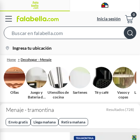
Inicia sesión
Search
Bar
location-
Ingresa tu ubicación
icon
Home
Decohogar - Menaje
Ollas
Juego y
Utensilios de
Sartenes
Té y café
Vasos y
Loz
Bateria de
cocina
copas
cocina
Menaje - tramontina
Resultados
(
728
)
Envío gratis
Llega mañana
Retira mañana