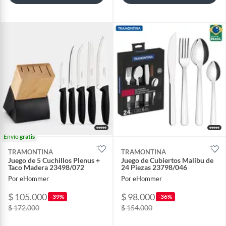
Envío
gratis
TRAMONTINA
TRAMONTINA
Juego de 5 Cuchillos Plenus +
Juego de Cubiertos Malibu de
Taco Madera 23498/072
24 Piezas 23798/046
Por eHommer
Por eHommer
$ 105.000
$ 98.000
-39%
-36%
$ 172.000
$ 154.000