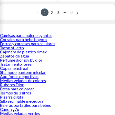
...
1
2
3
16
Camisas para mujer elegantes
Corrales para bebe bogota
Forros y carcasas para celulares
Tacon stiletto
Cajonera de plastico rimax
Zapatos de agua
Perfume dior joy by dior
Tratamiento loreal
Copa menstrual
Shampoo pantene micelar
Audifonos deportivos
Medias veladas de colores
Rubores Dior
Fresa para colorear
Termos de 3 litros
Pizarra digital
Silla reclinable mecedora
Ba eras portatiles para bebes
Canon g7x
Medias veladas verdes