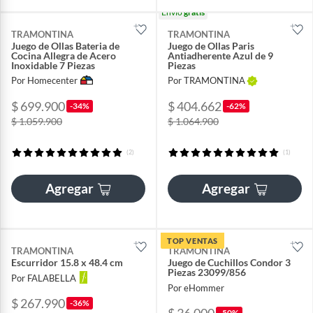
Envío
gratis
TRAMONTINA
TRAMONTINA
Juego de Ollas Bateria de
Juego de Ollas Paris
Cocina Allegra de Acero
Antiadherente Azul de 9
Inoxidable 7 Piezas
Piezas
Por Homecenter
Por TRAMONTINA
$ 404.662
$ 699.900
-62%
-34%
$ 1.064.900
$ 1.059.900
(2)
(1)
Agregar
Agregar
TOP VENTAS
TRAMONTINA
TRAMONTINA
Escurridor 15.8 x 48.4 cm
Juego de Cuchillos Condor 3
Piezas 23099/856
Por FALABELLA
Por eHommer
$ 267.990
-36%
$ 36.000
-50%