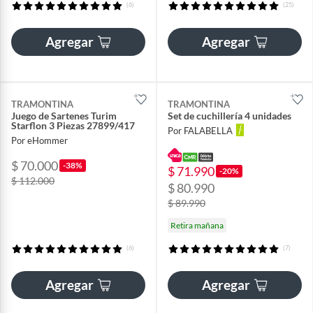
(6)
(25)
Agregar
Agregar
TRAMONTINA
TRAMONTINA
Juego de Sartenes Turim
Set de cuchillería 4 unidades
Starflon 3 Piezas 27899/417
Por FALABELLA
Por eHommer
$ 70.000
-38%
$ 71.990
-20%
$ 112.000
$ 80.990
$ 89.990
Retira mañana
(6)
(7)
Agregar
Agregar