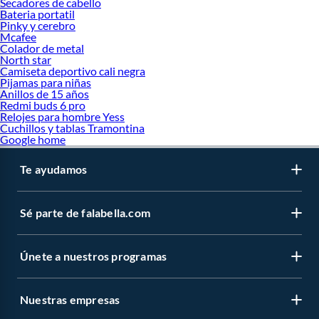
Secadores de cabello
Bateria portatil
Pinky y cerebro
Mcafee
Colador de metal
North star
Camiseta deportivo cali negra
Pijamas para niñas
Anillos de 15 años
Redmi buds 6 pro
Relojes para hombre Yess
Cuchillos y tablas Tramontina
Google home
Te ayudamos
Sé parte de falabella.com
Únete a nuestros programas
Nuestras empresas