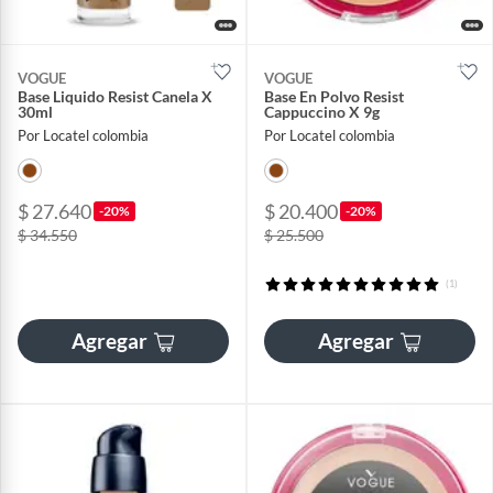
VOGUE
VOGUE
Base Liquido Resist Canela X
Base En Polvo Resist
30ml
Cappuccino X 9g
Por Locatel colombia
Por Locatel colombia
$ 27.640
$ 20.400
-20%
-20%
$ 34.550
$ 25.500
(1)
Agregar
Agregar