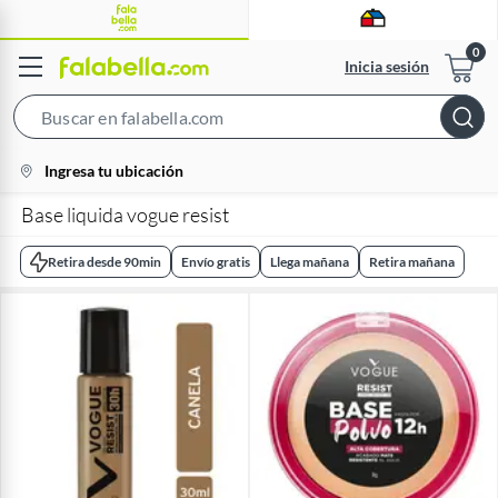
Inicia sesión
Search
Bar
location-
Ingresa tu ubicación
icon
Base liquida vogue resist
Retira desde 90min
Envío gratis
Llega mañana
Retira mañana