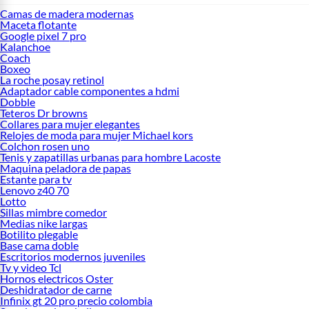
Camas de madera modernas
Maceta flotante
Google pixel 7 pro
Kalanchoe
Coach
Boxeo
La roche posay retinol
Adaptador cable componentes a hdmi
Dobble
Teteros Dr browns
Collares para mujer elegantes
Relojes de moda para mujer Michael kors
Colchon rosen uno
Tenis y zapatillas urbanas para hombre Lacoste
Maquina peladora de papas
Estante para tv
Lenovo z40 70
Lotto
Sillas mimbre comedor
Medias nike largas
Botilito plegable
Base cama doble
Escritorios modernos juveniles
Tv y video Tcl
Hornos electricos Oster
Deshidratador de carne
Infinix gt 20 pro precio colombia