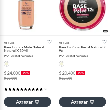
VOGUE
VOGUE
Base Liquida Mate Natural
Base En Polvo Resist Natural X
Natural X 30Ml
9g
Por Locatel colombia
Por Locatel colombia
$ 24.000
$ 20.400
-20%
-20%
$ 30.000
$ 25.500
(3)
Agregar
Agregar