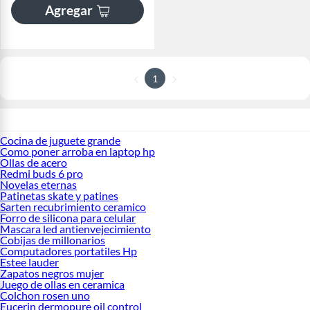
Agregar
1
Cocina de juguete grande
Como poner arroba en laptop hp
Ollas de acero
Redmi buds 6 pro
Novelas eternas
Patinetas skate y patines
Sarten recubrimiento ceramico
Forro de silicona para celular
Mascara led antienvejecimiento
Cobijas de millonarios
Computadores portatiles Hp
Estee lauder
Zapatos negros mujer
Juego de ollas en ceramica
Colchon rosen uno
Eucerin dermopure oil control