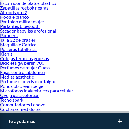
Escurridor de platos plastico
Zapatillas reebok negras
Airpods pro 2
Hoodie blanco
Pantalon militar mujer
Parlantes bluetooth
Secador babyliss profesional
Pampers
Talla 32 de brasier
Maquillaje Catrice
Pulseras tobilleras
Kiehls
Cobijas termicas gruesas
Bicicleta gw berlin 700
Perfumes de mujer Guess
Fajas control abdomen
Medias aesthetic
Perfume dior gris montaigne
Ponds bb cream beige
Microfonos inalambricos para celular
Oveja para colorear
Tecno spark
Computadores Lenovo
Cucharas medidoras
Te ayudamos