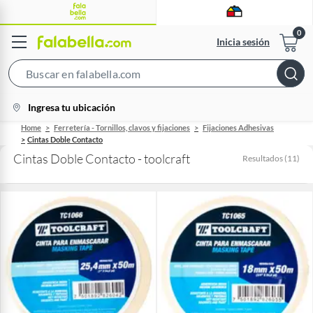
Inicia sesión
Search
Bar
location-
Ingresa tu ubicación
icon
Home
Ferretería - Tornillos, clavos y fijaciones
Fijaciones Adhesivas
Cintas Doble Contacto
Cintas Doble Contacto - toolcraft
Resultados
(
11
)