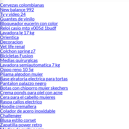
Cervezas colombianas
New balance 992
Tv y video 24
Guantes de vinilo
Bloqueador eucerin con color
Reloj casio mtp v005d 1budf
Lavadora lg 17 kg
Orientica
Decoracion
Vet life renal
Colchon spring z7
Bicicletas Fusion
Medias quirurgicas
Lavadora semiautomatica 7 kg
Oppo reno 10 5g
Pijama algodon mujer
Base giratoria electrica para tortas
Pantalon palazzo negro
Botas con chiporro mujer skechers
Crema ponds para piel con acne
Cera para el cabello mujeres
Raspa callos electrico
Hoodie cremallera
Colador de acero inoxidable
Challenger
Blusa estilo corset
Zapatilla power retro