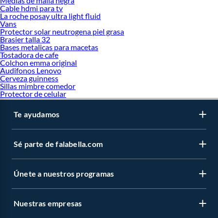
Medias de malla negra
Cable hdmi para tv
La roche posay ultra light fluid
Vans
Protector solar neutrogena piel grasa
Brasier talla 32
Bases metalicas para macetas
Tostadora de cafe
Colchon emma original
Audifonos Lenovo
Cerveza guinness
Sillas mimbre comedor
Protector de celular
Te ayudamos
Sé parte de falabella.com
Únete a nuestros programas
Nuestras empresas