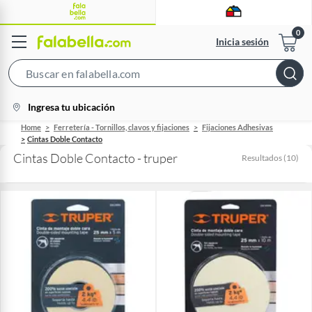
Inicia sesión
Search
Bar
location-
Ingresa tu ubicación
icon
Home
Ferretería - Tornillos, clavos y fijaciones
Fijaciones Adhesivas
Cintas Doble Contacto
Cintas Doble Contacto - truper
Resultados
(
10
)