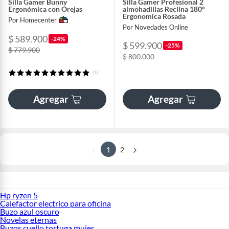
Silla Gamer Bunny
Silla Gamer Profesional 2
Ergonómica con Orejas
almohadillas Reclina 180°
Ergonomica Rosada
Por Homecenter
Por Novedades Online
$ 589.900
-24%
$ 599.900
-25%
$ 779.900
$ 800.000
(1)
Agregar
Agregar
1
2
Hp ryzen 5
Calefactor electrico para oficina
Buzo azul oscuro
Novelas eternas
Buzos cuello tortuga mujer