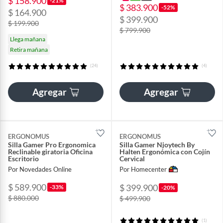
$ 158.900
-21%
$ 383.900
-52%
$ 164.900
$ 399.900
$ 199.900
$ 799.900
Llega mañana
Retira mañana
(24)
(4)
Agregar
Agregar
ERGONOMUS
ERGONOMUS
Silla Gamer Pro Ergonomica
Silla Gamer Njoytech By
Reclinable giratoria Oficina
Halten Ergonómica con Cojín
Escritorio
Cervical
Por Novedades Online
Por Homecenter
$ 589.900
$ 399.900
-33%
-20%
$ 880.000
$ 499.900
(1)