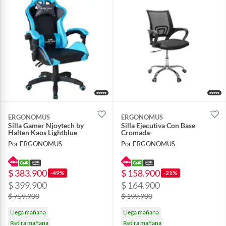
ERGONOMUS
ERGONOMUS
Silla Gamer Njoytech by
Silla Ejecutiva Con Base
Halten Kaos Lightblue
Cromada-
Por ERGONOMUS
Por ERGONOMUS
$ 383.900
$ 158.900
-49%
-21%
$ 399.900
$ 164.900
$ 759.900
$ 199.900
Llega mañana
Llega mañana
Retira mañana
Retira mañana