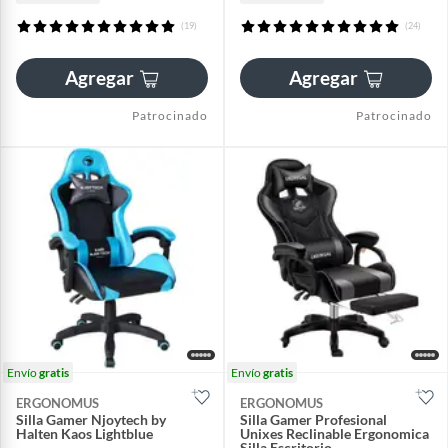
(19)
(24)
Agregar
Agregar
Patrocinado
Patrocinado
Envío
gratis
Envío
gratis
ERGONOMUS
ERGONOMUS
Silla Gamer Njoytech by
Silla Gamer Profesional
Halten Kaos Lightblue
Unixes Reclinable Ergonomica
Silla Escritorio