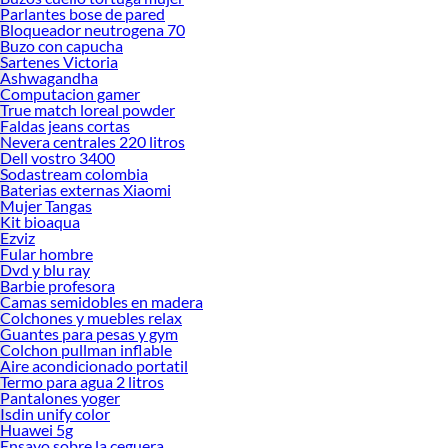
Parlantes bose de pared
Bloqueador neutrogena 70
Buzo con capucha
Sartenes Victoria
Ashwagandha
Computacion gamer
True match loreal powder
Faldas jeans cortas
Nevera centrales 220 litros
Dell vostro 3400
Sodastream colombia
Baterias externas Xiaomi
Mujer Tangas
Kit bioaqua
Ezviz
Fular hombre
Dvd y blu ray
Barbie profesora
Camas semidobles en madera
Colchones y muebles relax
Guantes para pesas y gym
Colchon pullman inflable
Aire acondicionado portatil
Termo para agua 2 litros
Pantalones yoger
Isdin unify color
Huawei 5g
Ensayo sobre la ceguera