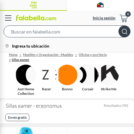
Inicia sesión
Search
Bar
location-
Ingresa tu ubicación
icon
Home
Muebles y Organización - Muebles
Oficina y escritorio
Sillas gamer
Just Home
Razer
Bonno
Corsair
Xtrike Me
Collection
Sillas gamer - ergonomus
Resultados
(
90
)
Envío gratis