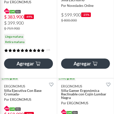
Por ERGONOMUS
Por Novedades Online
$ 599.900
-25%
$ 383.900
-49%
$ 800.000
$ 399.900
$ 759.900
Llega mañana
Retira mañana
(19)
Agregar
Agregar
Envío
gratis
Envío
gratis
ERGONOMUS
ERGONOMUS
Silla Ejecutiva Con Base
Silla Gamer Ergonómica
Cromada-
Reclinable con Cojín Lumbar
Negra
Por ERGONOMUS
Por ERGONOMUS