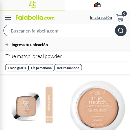
Inicia sesión
Search
Bar
location-
Ingresa tu ubicación
icon
True match loreal powder
Envío gratis
Llega mañana
Retira mañana