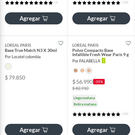
(1)
(139)
Agregar
Agregar
LOREAL PARIS
LOREAL PARIS
Base True Match N3 X 30ml
Polvo Compacto Base
Infallible Fresh Wear Paris 9 g
Por Locatel colombia
Por FALABELLA
$ 79.850
$ 56.990
-31%
$ 82.910
Llega mañana
Retira mañana
(140)
Agregar
Agregar