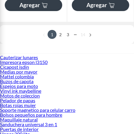
Agregar
Agregar
...
1
2
3
14
Cauterizar lunares
Impresora epson l3150
Cicapost isdin
Medias por mayor
Mattel colombia
Buzos de capota
Espejos para moto
Vinyl ink maybelline
Motos de coleccion
Pelador de papas
Botas rojas mujer
Soporte magnetico para celular carro
Bolsos pequeños para hombre
Maquillaje natural
Sanduchera universal 3 en 1
Puertas de interior
Honor 200 lite