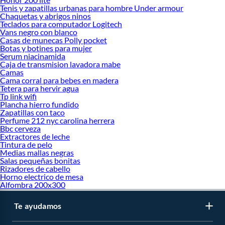
Tenis y zapatillas urbanas para hombre Under armour
Chaquetas y abrigos ninos
Teclados para computador Logitech
Vans negro con blanco
Casas de munecas Polly pocket
Botas y botines para mujer
Serum niacinamida
Caja de transmision lavadora mabe
Camas
Cama corral para bebes en madera
Tetera para hervir agua
Tp link wifi
Plancha hierro fundido
Zapatillas con taco
Perfume 212 nyc carolina herrera
Bbc cerveza
Extractores de leche
Tintura de pelo
Medias mallas negras
Salas pequeñas bonitas
Rizadores de cabello
Horno electrico de mesa
Alfombra 200x300
Te ayudamos