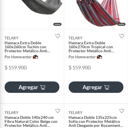
TELARY
TELARY
Hamaca Extra Doble
Hamaca Extra Doble
160x260cm Tuchin con
160x270cm Tropical con
Protector Metálico Anti
Protector Metálico Anti
Desgaste por Rozamiento
Desgaste por Rozamiento
Por Homecenter
Por Homecenter
Color Surtido
$ 159.900
$ 159.900
Agregar
Agregar
TELARY
TELARY
Hamaca Doble 140x240 cm
Hamaca Doble 135x225cm
Fibra Natural Color Beige con
Sofía con Protector Metálico
Protector Metálico Anti
Anti Desgaste por Rozamiento