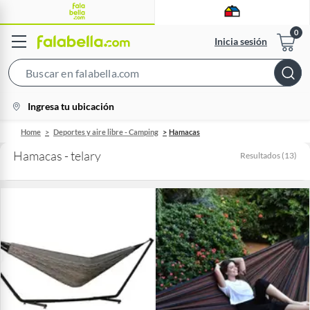
Inicia sesión
Search
Bar
location-
Ingresa tu ubicación
icon
Home
Deportes y aire libre - Camping
Hamacas
Hamacas - telary
Resultados
(
13
)