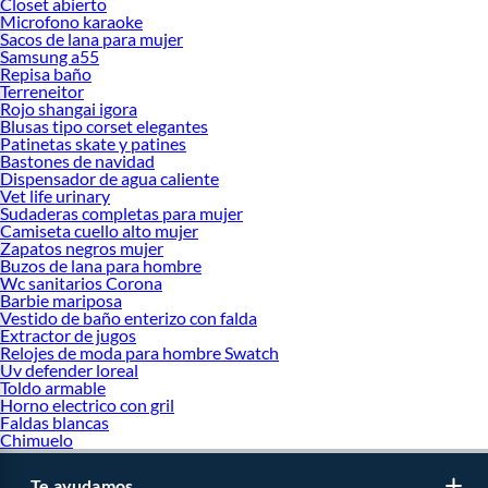
Closet abierto
Microfono karaoke
Sacos de lana para mujer
Samsung a55
Repisa baño
Terreneitor
Rojo shangai igora
Blusas tipo corset elegantes
Patinetas skate y patines
Bastones de navidad
Dispensador de agua caliente
Vet life urinary
Sudaderas completas para mujer
Camiseta cuello alto mujer
Zapatos negros mujer
Buzos de lana para hombre
Wc sanitarios Corona
Barbie mariposa
Vestido de baño enterizo con falda
Extractor de jugos
Relojes de moda para hombre Swatch
Uv defender loreal
Toldo armable
Horno electrico con gril
Faldas blancas
Chimuelo
Te ayudamos