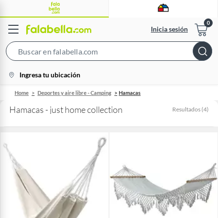
Inicia sesión
Search
Bar
location-
Ingresa tu ubicación
icon
Home
Deportes y aire libre - Camping
Hamacas
Hamacas - just home collection
Resultados
(
4
)