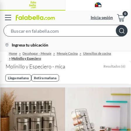
Inicia sesión
Search
Bar
location-
Ingresa tu ubicación
icon
Home
Decohogar - Menaje
Menaje Cocina
Utensilios de cocina
Molinillo y Especiero
Molinillo y Especiero - mica
Resultados
(
6
)
Llega mañana
Retira mañana