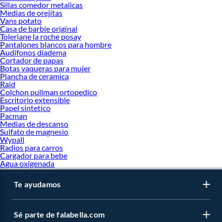
Sillas comedor metalicas
Medias de orejitas
Vans potato
Casa de barbie original
Toleriane la roche posay
Pantalones blancos para hombre
Audifonos diadema
Cortador de papas
Botas vaqueras para mujer
Plancha de ceramica
Raid
Colchon pullman ortopedico
Escritorio extensible
Papel sintetico
Pacman
Medias de descanso
Sulfato de magnesio
Wypall
Radios para carros
Cargador para bebe
Agua oxigenada
Te ayudamos
Sé parte de falabella.com