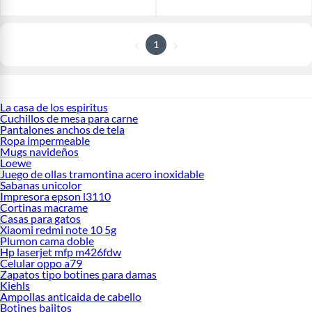
1
La casa de los espiritus
Cuchillos de mesa para carne
Pantalones anchos de tela
Ropa impermeable
Mugs navideños
Loewe
Juego de ollas tramontina acero inoxidable
Sabanas unicolor
Impresora epson l3110
Cortinas macrame
Casas para gatos
Xiaomi redmi note 10 5g
Plumon cama doble
Hp laserjet mfp m426fdw
Celular oppo a79
Zapatos tipo botines para damas
Kiehls
Ampollas anticaida de cabello
Botines bajitos