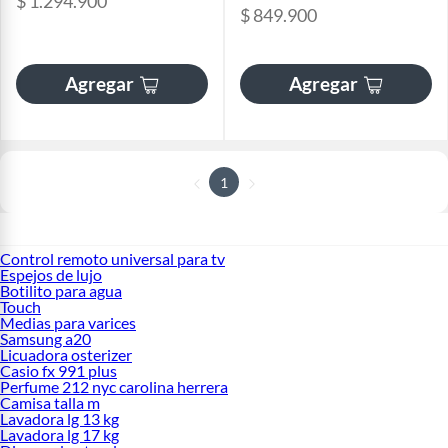
$ 1.294.900
$ 849.900
Agregar
Agregar
1
Control remoto universal para tv
Espejos de lujo
Botilito para agua
Touch
Medias para varices
Samsung a20
Licuadora osterizer
Casio fx 991 plus
Perfume 212 nyc carolina herrera
Camisa talla m
Lavadora lg 13 kg
Lavadora lg 17 kg