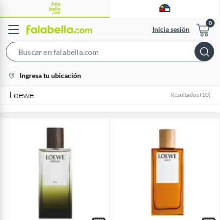
Inicia sesión
Search
Bar
location-
Ingresa tu ubicación
icon
Loewe
Resultados
(
10
)