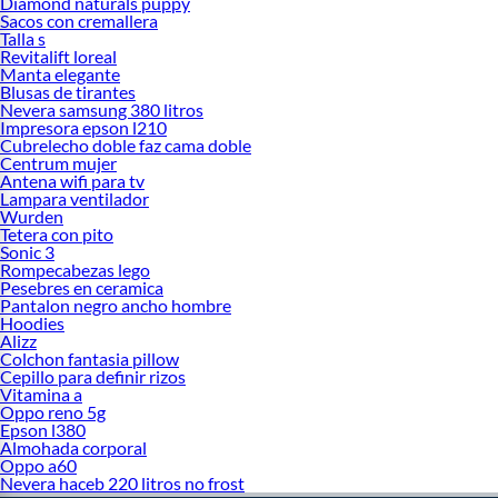
Diamond naturals puppy
Sacos con cremallera
Talla s
Revitalift loreal
Manta elegante
Blusas de tirantes
Nevera samsung 380 litros
Impresora epson l210
Cubrelecho doble faz cama doble
Centrum mujer
Antena wifi para tv
Lampara ventilador
Wurden
Tetera con pito
Sonic 3
Rompecabezas lego
Pesebres en ceramica
Pantalon negro ancho hombre
Hoodies
Alizz
Colchon fantasia pillow
Cepillo para definir rizos
Vitamina a
Oppo reno 5g
Epson l380
Almohada corporal
Oppo a60
Nevera haceb 220 litros no frost