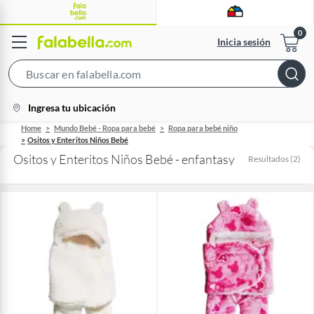
Inicia sesión
Search
Bar
location-
Ingresa tu ubicación
icon
Home
Mundo Bebé - Ropa para bebé
Ropa para bebé niño
Ositos y Enteritos Niños Bebé
Ositos y Enteritos Niños Bebé - enfantasy
Resultados
(
2
)