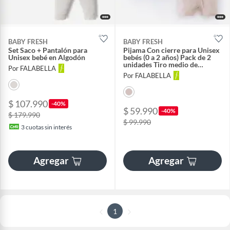
BABY FRESH
BABY FRESH
Set Saco + Pantalón para
Pijama Con cierre para Unisex
Unisex bebé en Algodón
bebés (0 a 2 años) Pack de 2
unidades Tiro medio de
Por FALABELLA
Algodón
Por FALABELLA
$ 107.990
-40%
$ 59.990
-40%
$ 179.990
$ 99.990
3
cuotas sin interés
Agregar
Agregar
1