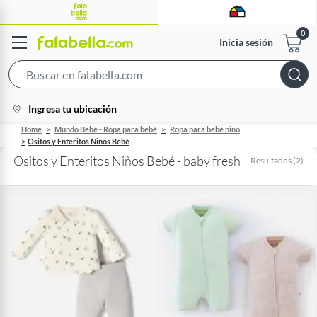
Inicia sesión
Search
Bar
location-
Ingresa tu ubicación
icon
Home
Mundo Bebé - Ropa para bebé
Ropa para bebé niño
Ositos y Enteritos Niños Bebé
Ositos y Enteritos Niños Bebé - baby fresh
Resultados
(
2
)